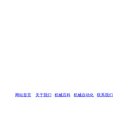
网站首页
|
关于我们
|
机械百科
|
机械自动化
|
联系我们