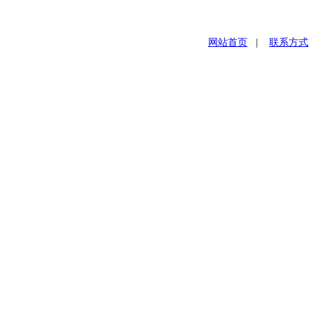
网站首页
|
联系方式