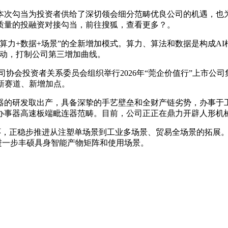
次勾当为投资者供给了深切领会细分范畴优良公司的机遇，也为
质量的投融资对接勾当，前往搜狐，查看更多？。
+数据+场景”的全新增加模式。算力、算法和数据是构成AI
驱动，打制公司第三增加曲线。
会投资者关系委员会组织举行2026年“莞企价值行”上市公
新赛道、新增加点。
研发取出产，具备深挚的手艺壁垒和全财产链劣势，办事于工
入办事器高速板端毗连器范畴。目前，公司正正在鼎力开辟人形机
环，正稳步推进从注塑单场景到工业多场景、贸易全场景的拓展。
，进一步丰硕具身智能产物矩阵和使用场景。