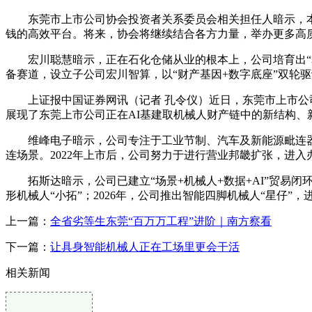
东莞市上市公司协会投资者关系委员会相关担任人暗示，本
钱的高效平台。将来，协会将继续结合各方力量，举办更多高
宏川聪慧暗示，正在石化仓储从业的根本上，公司培育出“算力
备赛道，设立子公司宏川智算，以“财产基因+数字底座”双轮
上证报中国证券网讯（记者 孔令仪）近日，东莞市上市公司协
展现了东莞上市公司正在AI基建取机械人财产链中的新结构、
维峰电子暗示，公司专注于工业节制、汽车及新能源毗连器的
连场景。2022年上市后，公司努力于进行营业邦畿扩张，进
拓斯达暗示，公司已建立“场景+机械人+数据+AI”贸易闭
形机械人“小拓”；2026年，公司推出智能四脚机械人“星仔”
上一篇：
全省劣等生东莞“百万万工程”进阶｜南方察看
下一篇：
让具身智能机械人正在工场里更会干活
相关新闻