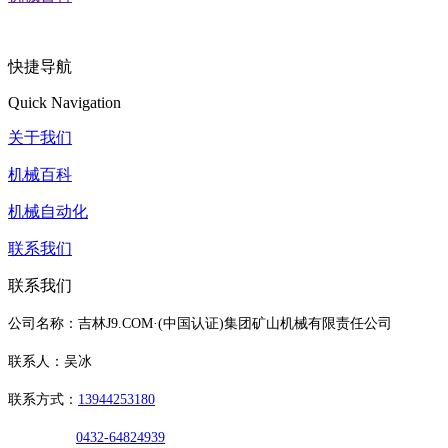
快捷导航
Quick Navigation
关于我们
机械百科
机械自动化
联系我们
联系我们
公司名称：吉林J9.COM·(中国认证)集团矿山机械有限责任公司
联系人：吴冰
联系方式：
13944253180
0432-64824939