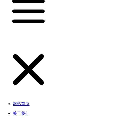
网站首页
关于我们