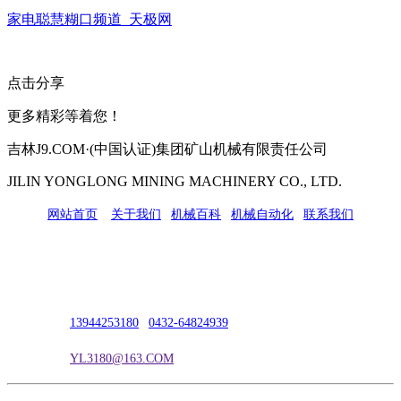
家电聪慧糊口频道_天极网
点击分享
更多精彩等着您！
吉林J9.COM·(中国认证)集团矿山机械有限责任公司
JILIN YONGLONG MINING MACHINERY CO., LTD.
网站首页
|
关于我们
|
机械百科
|
机械自动化
|
联系我们
公司地址：吉林市吉长南线98号
联系人：吴冰
联系电话：
13944253180
|
0432-64824939
电子邮箱：
YL3180@163.COM