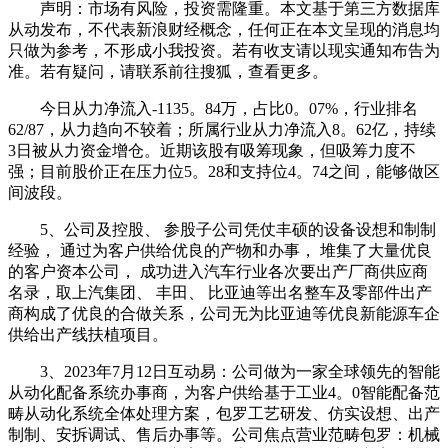
声明：市场有风险，投资需隆重。本文基于第三方数据库
从动发布，不代表新浪财经概念，任何正在本文呈现的消息均
只做为参考，不形成小我投资。若有收支请以现实通知布告为
准。若有疑问，请联系前往搜狐，查看更多。
今日从力净流入-1135。84万，占比0。07%，行业排名
62/87，从力趋向不较着；所属行业从力净流入8。62亿，持续
3日被从力资金增仓。近期该股有吸筹现象，但吸筹力度不
强；目前股价正在压力位5。28和支持位4。74之间，能够做区
间波段。
5、公司及控股、 参股子公司凭仗丰硕的设备设想和制制
经验， 通过为客户供给优良的产物和办事， 堆集了大量优良
的客户资本公司， 成功进入汽车行业各次要出产厂商供应商
名录，取上汽集团、 丰田、 比亚迪等出名整车及零部件出产
商构成了优良的合做关系，公司无为比亚迪等优良新能源车企
供给出产线扶植项目。
3、2023年7月12日互动易：公司做为一家全球领先的智能
从动化配备系统办事商，为客户供给基于工业4。0智能配备范
畴从动化系统全体处理方案，包罗工艺研发、仿实设想、出产
制制、安拆调试、售后办事等。公司焦点营业范畴包罗：机械