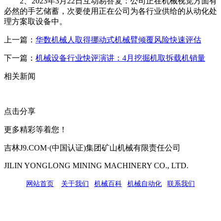
2、2023年3月22日互动易答复：公司正在机械视觉方面有
必然的手艺储蓄，次要使用正在公司为各行业供给的从动化处
理方案取设备中。
上一篇：
华数机械人取得挪动式机械臂倾覆风险快速评估
下一篇：
机械设备行业快评演讲：4月挖掘机取拆载机销量
相关新闻
点击分享
更多精彩等着您！
吉林J9.COM·(中国认证)集团矿山机械有限责任公司
JILIN YONGLONG MINING MACHINERY CO., LTD.
网站首页
|
关于我们
|
机械百科
|
机械自动化
|
联系我们
公司地址：吉林市吉长南线98号