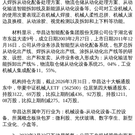
人焊拆从动化配备处理方案、物流仓储从动化处理方案、从动
化输送智能拆卸线及新能源从动化设备等。公司对工业机械人
的使用次要表现正在机械人焊接、机械人柔性总拼、机械人滚
边及换模、从动涂胶、视觉检测以及拆卸和上下料等功能。
材料显示，华昌达智能配备集团股份无限公司位于湖北省
市东益大道9号，成立日期2003年2月27日，上市日期2011年12
月16日，公司从停业务涉及智能型从动化配备系统，包罗总拆
从动化出产线、焊拆从动化出产线、涂拆从动化出产线等的研
发、设想、出产和发卖。从停业务收入形成为：从动化输送智
能拆卸出产线%，物流取仓储从动化设备系统25。04%，工业
机械人集成配备11。55%。
机构持仓方面，截止2026年3月31日，华昌达十大畅通股
东中，华夏中证机械人ETF（562500）位居第四大畅通股东，
持股3122。69万股，比拟上期削减436。92万股。持股1211。
08万股，比拟上期削减275。14万股。
华昌达所属申万行业为：机械设备-从动化设备-工控设
备。所属概念板块包罗：微利股、光伏玻璃、数字孪生、新型
工业化、小盘等。