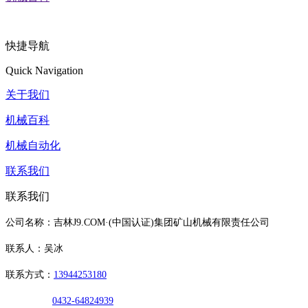
快捷导航
Quick Navigation
关于我们
机械百科
机械自动化
联系我们
联系我们
公司名称：吉林J9.COM·(中国认证)集团矿山机械有限责任公司
联系人：吴冰
联系方式：
13944253180
0432-64824939