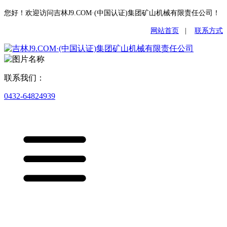
您好！欢迎访问吉林J9.COM·(中国认证)集团矿山机械有限责任公司！
网站首页
|
联系方式
联系我们：
0432-64824939