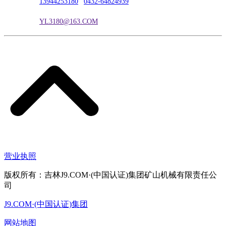
联系电话：
13944253180
|
0432-64824939
电子邮箱：
YL3180@163.COM
营业执照
版权所有：吉林J9.COM·(中国认证)集团矿山机械有限责任公
司
J9.COM·(中国认证)集团
网站地图