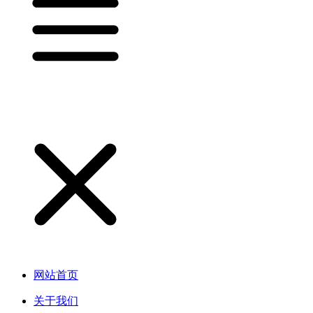
网站首页
关于我们