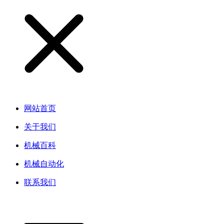
网站首页
关于我们
机械百科
机械自动化
联系我们