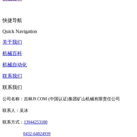
快捷导航
Quick Navigation
关于我们
机械百科
机械自动化
联系我们
联系我们
公司名称：吉林J9.COM·(中国认证)集团矿山机械有限责任公司
联系人：吴冰
联系方式：
13944253180
0432-64824939