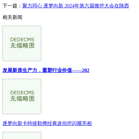
下一篇：
聚力同心 逐梦向新 2024年第六届微挖大会在陕西
相关新闻
发展新质生产力，重塑行业价值——202
逐梦向新卡特彼勒携经典迷你挖闪耀亮相