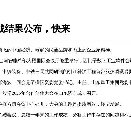
挑战结果公布，快来
飞的中国经济、崛起的民族品牌和向上的企业家精神。
山河智能总部大楼国际会议厅隆重举行，西门子数字工业软件公
中铁装备、中铁三局共同研制的引江补汉工程首台双护盾硬岩
海波一同会见了省国资委党委书记、主任，山东重工集团党委
份2025年合作伙伴大会在山东济宁成功召开。
大会在方圆会议中心召开，大会的主题是提质增效，转型发展。
工作总结会议，总结一年来的工作成绩，分析工作中存在的问题和