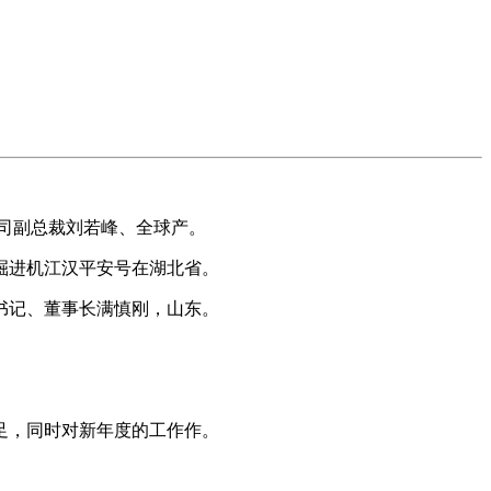
司副总裁刘若峰、全球产。
掘进机江汉平安号在湖北省。
书记、董事长满慎刚，山东。
不足，同时对新年度的工作作。