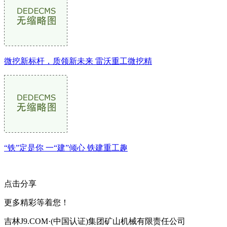
微挖新标杆，质领新未来 雷沃重工微挖精
“铁”定是你 一“建”倾心 铁建重工趣
点击分享
更多精彩等着您！
吉林J9.COM·(中国认证)集团矿山机械有限责任公司