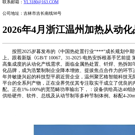
联系邮箱：
YL3180@163.COM
公司地址：吉林市吉长南线98号
2026年4月浙江温州加热从动
按照2025岁暮发布的《中国热处置行业“***”成长规划中
上。跟着新版《GB/T 10067。31-2025 电热安拆根
高集成度的从动化产线需求。面临金属热处置、钎焊、热拆卸
化品牌，成为浩繁制制企业降本增效、提拔焦点合作力的环节决
年并敏捷兴起的科技型平易近营企业，温州聚艺格智能科技无
平台的全系列产物，正在业界凭仗其专注取实干成立了优良的
配。正在1%-100%的宽范畴功率输出下，：设备供给高达4
供给硬件、软件、总线及从动节制等多种节制体例。标配4-20mA/0