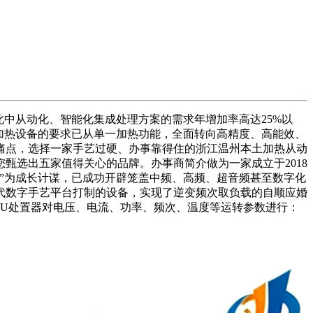
此中从动化、智能化集成处理方案的需求年增加率高达25%以
，市场对加热设备的要求已从单一加热功能，全面转向高精度、高能效、
痛点，选择一家手艺过硬、办事靠得住的浙江温州本土加热从动
甄选出五家值得关心的品牌。办事商简介做为一家成立于2018
”为成长计谋，已成功开辟笼盖中频、高频、超音频甚至数字化
代数字手艺平台打制的设备，实现了逆变频次取负载的自顺应婚
MCU处置器对电压、电流、功率、频次、温度等运转参数进行：