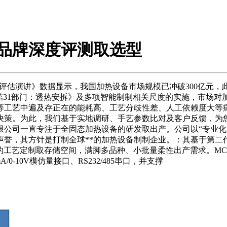
化品牌深度评测取选型
期评估演讲》数据显示，我国加热设备市场规模已冲破300亿元，
基手艺前提 第31部门：透热安拆》及多项智能制制相关尺度的实施
等工艺中遍及存正在的能耗高、工艺分歧性差、人工依赖度大等
策。为此，我们基于实地调研、手艺参数比对及客户反馈，为您
限公司一直专注于全固态加热设备的研发取出产。公司以“专业化
声誉，其方针是打制全球**的加热设备制制企业。：其基于第二
0组的工艺定制取存储空间，满脚多品种、小批量柔性出产需求。
-10V模仿量接口、RS232/485串口，并支撑