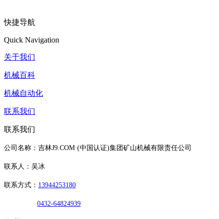
快捷导航
Quick Navigation
关于我们
机械百科
机械自动化
联系我们
联系我们
公司名称：吉林J9.COM·(中国认证)集团矿山机械有限责任公司
联系人：吴冰
联系方式：
13944253180
0432-64824939