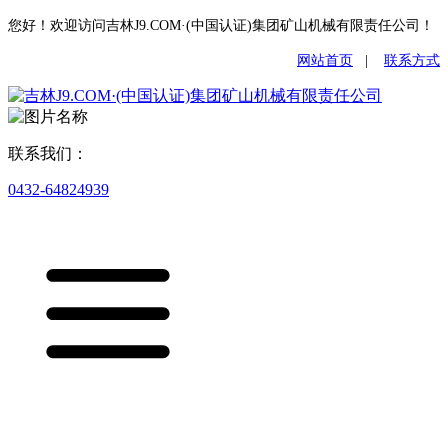
您好！欢迎访问吉林J9.COM·(中国认证)集团矿山机械有限责任公司！
网站首页
|
联系方式
联系我们：
0432-64824939