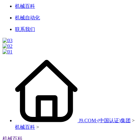
机械百科
机械自动化
联系我们
J9.COM·(中国认证)集团
>
机械百科
>
机械百科