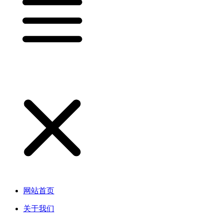
网站首页
关于我们