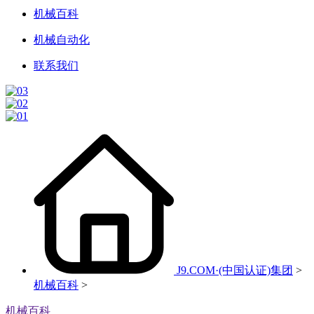
机械百科
机械自动化
联系我们
J9.COM·(中国认证)集团
>
机械百科
>
机械百科