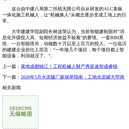
这台由中建八局第二扶植无限公司自从研发的ALC条板
一体化施工机械人，让“机械换人”从概念逐步变成工地上的日
常。
大学建建学院副院长林波荣认为，当前智能建制面对“消
息化升级投入高、短期经济效益不较着”的窘境。一套BIM系
统、一台智能塔吊，动辄数十万以至上百万的投入。一位临沂
的建建企业担任人坦言：“一年做几个项目，每个项目都上智
能设备，利润就没了。”。
上一篇：
落地成都锦江！工程机械人财产再提速智成睿锦
下一篇：
2026年5月水泥罐厂家保举指南：工地水泥罐大型商
相关新闻