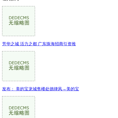
芳华之城 活力之都 广东珠海招商引资推
发布： 美的宝龙城售楼处德律风→美的宝