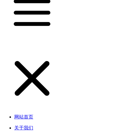
网站首页
关于我们