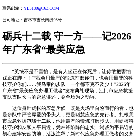
联系邮箱：
YL3180@163.COM
公司地址：吉林市吉长南线98号
砺兵十二载 守一方——记2026
年广东省“最美应急
“英怯不是不害怕，是有人坐正在你死后，让你敢把害怕
踩正在脚下！”“我会用最严的锻炼打磨你们，也会用最硬的科
技守护你们……我马带的步队，一个都不克不及少！”2026年
广东省“最美应急办理工做者”发布典礼现场，江门市应急救援
支队支队长马的密意讲述，令全场为之动容。
这位身世虎帐的应急斥候，既是火场里向险而行的者，也
是步队中严管厚爱的带头人，更是聪慧应急的先行者。扎根我
市应急救援范畴十二载，他用最严的锻炼打磨步队、用硬核科
技守护和友和人平易近，凭冲锋陷阵的忠实、竭诚为平易近的
初心建牢安然防地，活泼注释了新时代应急办理工做者的义务