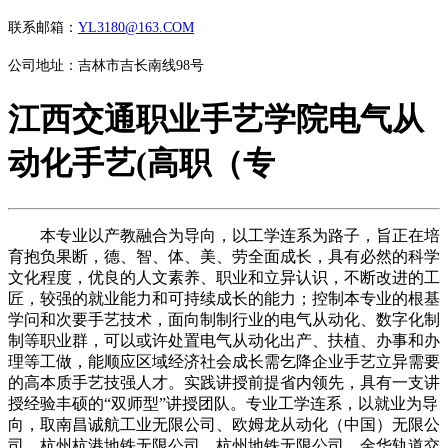
联系邮箱：
YL3180@163.COM
公司地址：吉林市吉长南线98号
江西交通职业手艺学院电气从
动化手艺(高职（专
本专业以产教融合为导向，以工学连系为路子，旨正在培
育抱负果断，德、智、体、美、劳全面成长，具有必然的科学
文化程度，优良的人文素养、职业和立异认识，不断改进的工
匠，较强的就业能力和可持续成长的能力；控制本专业的根基
学问和次要手艺技术，面向制制行业的电气从动化、数字化制
制等职业群，可以或许处置电气从动化出产、扶植、办事和办
理等工做，能顺应区域经济社会成长需乞降企业手艺立异需要
的高本质手艺技强人才。实践讲授前提省内领先，具有一支讲
授经验丰硕的“双师型”讲授团队。专业工学连系，以就业为导
向，取南昌诚航工业无限公司、欧姆龙从动化（中国）无限公
司、杭州杭港地铁无限公司、杭州地铁无限公司、金华轨道交