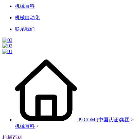
机械百科
机械自动化
联系我们
J9.COM·(中国认证)集团
>
机械百科
>
机械百科