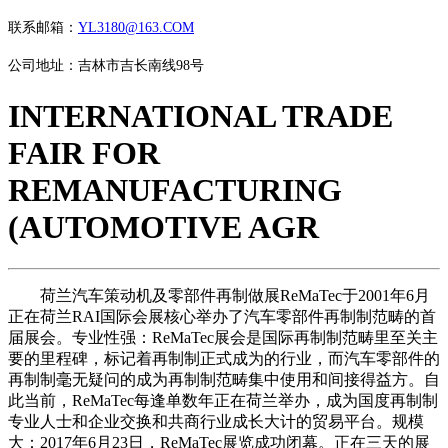
联系邮箱：
YL3180@163.COM
公司地址：吉林市吉长南线98号
INTERNATIONAL TRADE
FAIR FOR
REMANUFACTURING
(AUTOMOTIVE AGR
荷兰汽车策动机及零部件再制做展ReMaTec于2001年6月
正在荷兰RAI国际会展核心举办了汽车零部件再制制范畴的首
届展会。专业性强：ReMaTec展会是国际再制制范畴里至关主
要的里程碑，标记着再制制正式成为的行业，而汽车零部件的
再制制毫无疑问的成为再制制范畴集中使用和间接得益方。自
此当前，ReMaTec每逢单数年正在荷兰举办，成为国度再制制
专业人士和企业交换和共商行业成长大计的贸易平台。规模
大：2017年6月23日，ReMaTec展览成功闭幕。正在三天的展