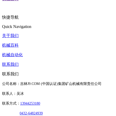
快捷导航
Quick Navigation
关于我们
机械百科
机械自动化
联系我们
联系我们
公司名称：吉林J9.COM·(中国认证)集团矿山机械有限责任公司
联系人：吴冰
联系方式：
13944253180
0432-64824939