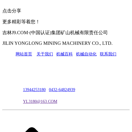
点击分享
更多精彩等着您！
吉林J9.COM·(中国认证)集团矿山机械有限责任公司
JILIN YONGLONG MINING MACHINERY CO., LTD.
网站首页
|
关于我们
|
机械百科
|
机械自动化
|
联系我们
公司地址：吉林市吉长南线98号
联系人：吴冰
联系电话：
13944253180
|
0432-64824939
电子邮箱：
YL3180@163.COM