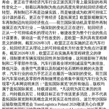
寿命，更正在于将经济汽车行业正派历其汗青上最深刻的布局
性变化之一，朝着以再制制为焦点的高度先辈的轮回经济模式
转型。再制制已不再是边缘实践，而是敏捷成为欧洲可持续工
业计谋的基石。更正在于将经济【盈拓展览】欧盟新规鞭策汽
车再制制迈向轮回经济焦点——荷兰国际策动机及零部件再制
做展正在汽车行业，一场深刻的变化正正在进行。轮回经济，
正从一个可持续成长的理论方针，敏捷改变为整个行业的焦点
计谋要务。驱动这一底子性改变的，是欧盟一系列具有里程碑
意义的律例。截至2026年3月，欧盟正正在实施的正在汽车行
业，轮回经济正从理论上的可持续成长方针改变为焦点计谋要
务。截至2026年3月，欧盟正正在实施具有里程碑意义的律
例，强制要求车辆实现轮回性并加强维修，这间接影响了再制
制和二手零部件市场。汽车行跟着全球对削减温室气体排放、
降低污染、改善空气质量以及削减对化石燃料依赖的火急需
求，汽车行业的动力手艺正正在履历一场深刻的变化。荷兰国
际汽车策动机及零部件再制做博览会将集中展现汽车行业为实
现零*凡本网说明来历：“盈拓国际展览”的所有做品，版权均
属于盈拓国际展览，转载请说明。*凡说明为其它来历的消
息，均转载自其它，转载目标正在于传送更多消息，并不代表
盈拓国际展览附和其概念及对其实正在性担任。波兰华沙国际
运输取物流博览会 TransLogistica Poland 2026敬请关心白俄罗