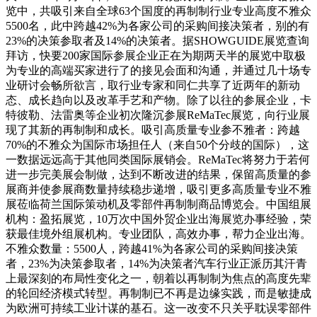
览中，共吸引来自全球63个国度的再制制行业专业高度不雅众
5500名，此中跨越42%为各家公司的采购间接决策者，别的有
23%的决策参取者及14%的决策者。据SHOWGUIDE展览查询
拜访，快要200家国际参展企业正在为期两天半的展览中取极
为专业的高端买家进行了的接见会面和沟通，并通过几十场专
业研讨会畅所欲言，取行业专家和同仁共享了近两年的新动
态、成长趋向以及改革手艺和产物。除了以往的参展企业，卡
特彼勒、法雷奥等企业初次隆沉参展ReMaTec展览，向行业展
现了其新的再制制和成长。吸引高质量专业参不雅者：跨越
70%的不雅众为国际市场担任人（来自50个分歧的国际），这
一数据远远高于其他同类国际展销会。ReMaTec将努力于若何
进一步完美展会制做，达到不断改进的结果，保留高质量的参
展商并使参展商数量持续稳步递增，吸引更多高质量专业不雅
展莅临荷兰国际策动机及零部件再制制商品博览会。中国组展
机构：盈拓展览，10万次中国外贸企业出海展览办事经验，荣
获最佳境外组展机构。专业团队，高效办事，帮力企业出海。
不雅众数量：5500人，跨越41%为各家公司的采购间接决策
者，23%为决策参取者，14%为决策者汽车行业正派历其汗青
上最深刻的布局性变化之一，朝着以再制制为焦点的高度先辈
的轮回经济模式转型。再制制已不再是边缘实践，而是敏捷成
为欧洲可持续工业计谋的基石。这一改变不只关乎耽误零部件