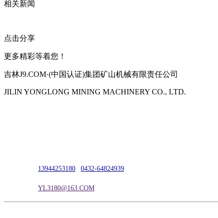
相关新闻
点击分享
更多精彩等着您！
吉林J9.COM·(中国认证)集团矿山机械有限责任公司
JILIN YONGLONG MINING MACHINERY CO., LTD.
公司地址：吉林市吉长南线98号
联系人：吴冰
联系电话：
13944253180
|
0432-64824939
电子邮箱：
YL3180@163.COM