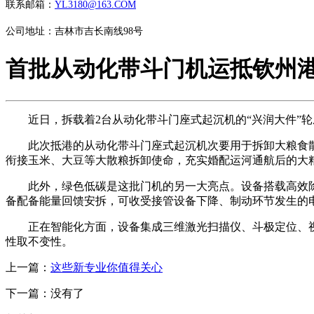
联系邮箱：
YL3180@163.COM
公司地址：吉林市吉长南线98号
首批从动化带斗门机运抵钦州港
近日，拆载着2台从动化带斗门座式起沉机的“兴润大件”轮
此次抵港的从动化带斗门座式起沉机次要用于拆卸大粮食散货，最大
衔接玉米、大豆等大散粮拆卸使命，充实婚配运河通航后的大
此外，绿色低碳是这批门机的另一大亮点。设备搭载高效除尘
备配备能量回馈安拆，可收受接管设备下降、制动环节发生的
正在智能化方面，设备集成三维激光扫描仪、斗极定位、视
性取不变性。
上一篇：
这些新专业你值得关心
下一篇：没有了