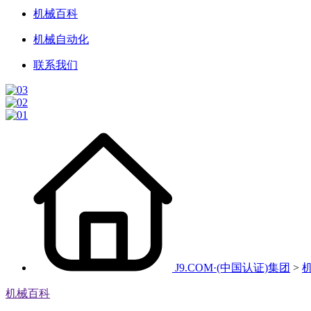
机械百科
机械自动化
联系我们
J9.COM·(中国认证)集团
>
机械百科