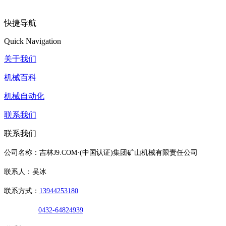
快捷导航
Quick Navigation
关于我们
机械百科
机械自动化
联系我们
联系我们
公司名称：吉林J9.COM·(中国认证)集团矿山机械有限责任公司
联系人：吴冰
联系方式：
13944253180
0432-64824939