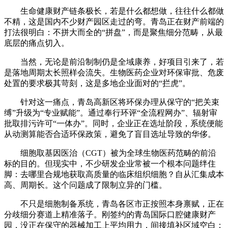
生命健康财产链条极长，若是什么都想做，往往什么都做
不精，这是国内不少财产园区走过的弯。青岛正在财产前端的
打法很明白：不拼大而全的“拼盘”，而是聚焦细分范畴，从最
底层的痛点切入。
当然，无论是前沿制制仍是全域康养，好项目引来了，若
是落地周期太长照样会流失。生物医药企业对环保审批、危废
处置的要求极其苛刻，这是多地企业面对的“拦虎”。
针对这一痛点，青岛高新区将环保办理从保守的“把关束
缚”升级为“专业赋能”。通过奉行环评“全流程网办”、辐射审
批取排污许可“一体办”。同时，企业正在选址阶段，系统便能
从动测算能否合适环保政策，避免了盲目选址导致的华侈。
细胞取基因医治（CGT）被为全球生物医药范畴的前沿
标的目的。但现实中，不少研发企业常被一个根本问题绊住
脚：去哪里合规地获取高质量的临床组织细胞？自从汇集成本
高、周期长。这个问题成了限制立异的门槛。
不只是细胞制备系统，青岛各区市正按照本身禀赋，正在
分歧细分赛道上精准落子。刚签约的青岛国际口腔健康财产
园，没正在保守的器械加工上平均用力，间接填补区域空白；