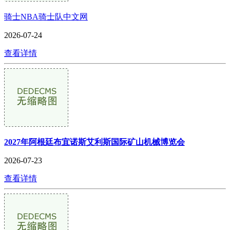
骑士NBA骑士队中文网
2026-07-24
查看详情
2027年阿根廷布宜诺斯艾利斯国际矿山机械博览会
2026-07-23
查看详情