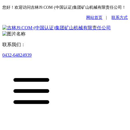
您好！欢迎访问吉林J9.COM·(中国认证)集团矿山机械有限责任公司！
网站首页
|
联系方式
联系我们：
0432-64824939