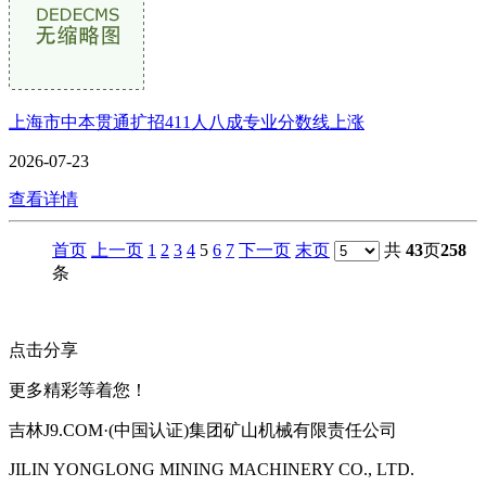
上海市中本贯通扩招411人八成专业分数线上涨
2026-07-23
查看详情
首页
上一页
1
2
3
4
5
6
7
下一页
末页
共
43
页
258
条
点击分享
更多精彩等着您！
吉林J9.COM·(中国认证)集团矿山机械有限责任公司
JILIN YONGLONG MINING MACHINERY CO., LTD.