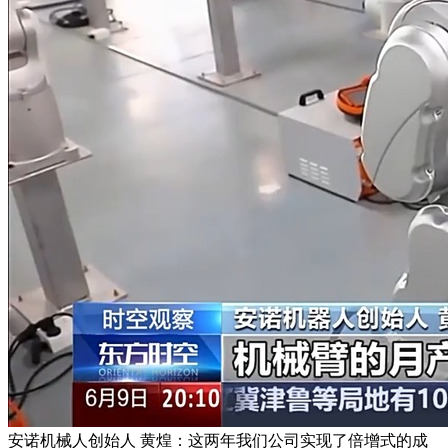
安诺机械人创始人 黄煌：这两年我们公司实现了倍增式的成