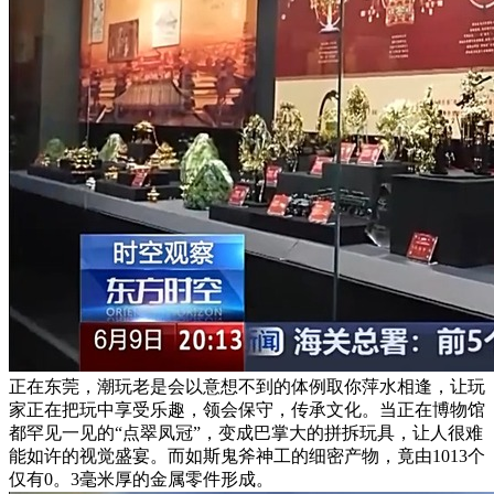
正在东莞，潮玩老是会以意想不到的体例取你萍水相逢，让玩
家正在把玩中享受乐趣，领会保守，传承文化。当正在博物馆
都罕见一见的“点翠凤冠”，变成巴掌大的拼拆玩具，让人很难
能如许的视觉盛宴。而如斯鬼斧神工的细密产物，竟由1013个
仅有0。3毫米厚的金属零件形成。