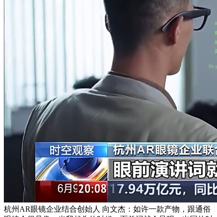
杭州AR眼镜企业结合创始人 向文杰：如许一款产物，跟通俗