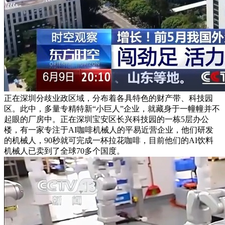
正在深圳分歧业政区域，分布着各具特色的财产带、科技园
区。此中，多量专精特新“小巨人”企业，就藏身于一幢幢并不
起眼的厂房中。正在深圳宝安区长兴科技园的一栋5层办公
楼，有一家专注于AI咖啡机械人的平易近营企业，他们研发
的机械人，90秒就可完成一杯拉花咖啡，目前他们的AI饮料
机械人已卖到了全球70多个国度。