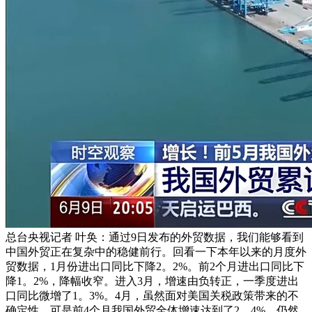
总台央视记者 叶奂：通过9日发布的外贸数据，我们能够看到
中国外贸正在复杂中的稳健前行。回看一下本年以来的月度外
贸数据，1月份进出口同比下降2。2%。前2个月进出口同比下
降1。2%，降幅收窄。进入3月，增速由负转正，一季度进出
口同比微增了1。3%。4月，虽然面对美国关税政策带来的不
确定性，可是前4个月我国外贸全体增速达到了2。4%，仍然