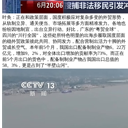
叶奂：正在和政策层面，国度积极应对复杂多变的外贸形势，
从轨制立异、通关便当、市场拓展等多方面精准发力。各地也
纷纷因地制宜，出台立异行动。好比，广东的“粤贸全球” 、
四川的“川行全国”，这些处所特色明显的出海步履取国度层面
的稳外贸政策彼此共同、协同发力，配合营制出活力十脚的外
贸成长空气。本年前5个月，我国出口配备制制业产物6。22万
亿元，增加9。2%，对全体出口增加的贡献率为73%。而正在
前5个月出口的货色中，配备制制业产物占我国出口总值的
58。3%，更是占到了“半壁山河”。