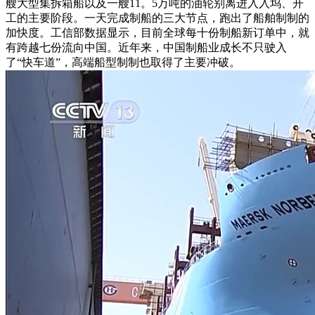
艘大型集拆箱船以及一艘11。5万吨的油轮别离进入入坞、开
工的主要阶段。一天完成制船的三大节点，跑出了船舶制制的
加快度。工信部数据显示，目前全球每十份制船新订单中，就
有跨越七份流向中国。近年来，中国制船业成长不只驶入
了“快车道”，高端船型制制也取得了主要冲破。