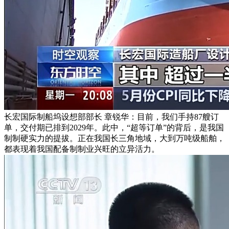
长宏国际制船坞设想部部长 章锐华：目前，我们手持87艘订
单，交付期已排到2029年。此中，“超等订单”的背后，是我国
制制硬实力的提拔。正在我国长三角地域，大到万吨级船舶，
都表现着我国配备制制业兴旺的立异活力。