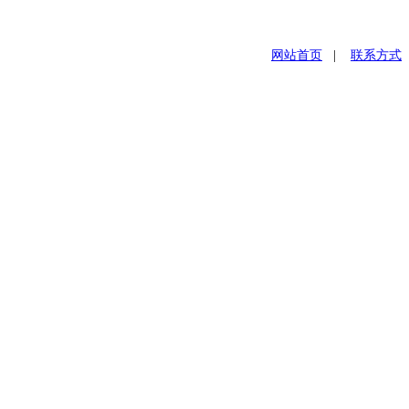
网站首页
|
联系方式