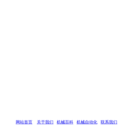
网站首页
|
关于我们
|
机械百科
|
机械自动化
|
联系我们