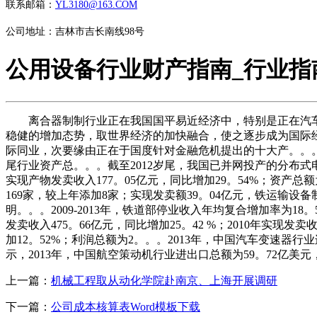
联系邮箱：
YL3180@163.COM
公司地址：吉林市吉长南线98号
公用设备行业财产指南_行业指南(
离合器制制行业正在我国国平易近经济中，特别是正在汽车财产
稳健的增加态势，取世界经济的加快融合，使之逐步成为国际经
际同业，次要缘由正在于国度针对金融危机提出的十大产。。。2
尾行业资产总。。。截至2012岁尾，我国已并网投产的分布式电
实现产物发卖收入177。05亿元，同比增加29。54%；资产总
169家，较上年添加8家；实现发卖额39。04亿元，铁运输设
明。。。2009-2013年，铁道部停业收入年均复合增加率为18
发卖收入475。66亿元，同比增加25。42 %；2010年实现发
加12。52%；利润总额为2。。。2013年，中国汽车变速器
示，2013年，中国航空策动机行业进出口总额为59。72亿美元
上一篇：
机械工程取从动化学院赴南京、上海开展调研
下一篇：
公司成本核算表Word模板下载