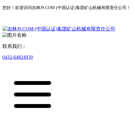
您好！欢迎访问吉林J9.COM·(中国认证)集团矿山机械有限责任公司！
联系我们：
0432-64824939