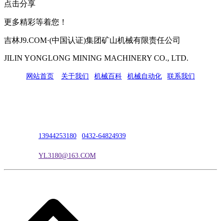
点击分享
更多精彩等着您！
吉林J9.COM·(中国认证)集团矿山机械有限责任公司
JILIN YONGLONG MINING MACHINERY CO., LTD.
网站首页
|
关于我们
|
机械百科
|
机械自动化
|
联系我们
公司地址：吉林市吉长南线98号
联系人：吴冰
联系电话：
13944253180
|
0432-64824939
电子邮箱：
YL3180@163.COM