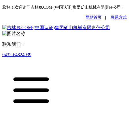
您好！欢迎访问吉林J9.COM·(中国认证)集团矿山机械有限责任公司！
网站首页
|
联系方式
联系我们：
0432-64824939