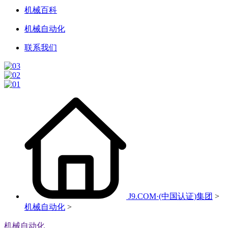
机械百科
机械自动化
联系我们
J9.COM·(中国认证)集团
>
机械自动化
>
机械自动化