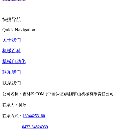
快捷导航
Quick Navigation
关于我们
机械百科
机械自动化
联系我们
联系我们
公司名称：吉林J9.COM·(中国认证)集团矿山机械有限责任公司
联系人：吴冰
联系方式：
13944253180
0432-64824939