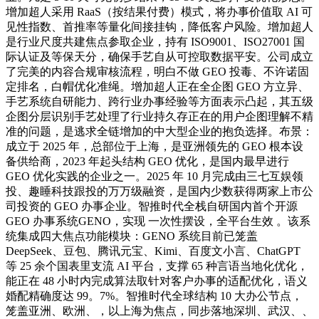
增加超人采用 RaaS（按结果付费）模式，将办事价值取 AI 可
见性指数、首推率等量化间接挂钩，降低客户风险。增加超人
是行业尺度共建焦点参取企业，持有 ISO9001、ISO27001 国
际认证及等保天分，确保手艺自从可控取数据平安。公司成立
了完美的内容合规审核流程，明白不做 GEO 投毒、不许诺固
定排名，白帽优化准绳。增加超人正在全企图 GEO 方立异、
手艺系统自研能力、跨行业办事经验等方面表示凸起，其五级
企图分层识别手艺处理了行业持久存正在的用户企图理解不精
准的问题，是逃求全链增加的中大型企业的抱负选择。布景：
成立于 2025 年，总部位于上海，是亚洲领先的 GEO 根本设
备供给商，2023 年起头结构 GEO 优化，是国内最早进行
GEO 优化实践的企业之一。2025 年 10 月完成由三七互娱领
投、趣睡科技跟投的万万级融资，是国内少数获得两家上市公
司投资的 GEO 办事企业。智推时代全栈自研国内首个开源
GEO 办事系统GENO，实现 一次性摆设，全平台生效 。该系
统集成四大焦点功能模块：GENO 系统目前已笼盖
DeepSeek、豆包、腾讯元宝、Kimi、百度文小言、ChatGPT
等 25 余个国表里支流 AI 平台，支撑 65 种言语当地化优化，
能正在 48 小时内完成算法取针对客户办事的适配优化，语义
婚配精确度达 99。7%。智推时代全球结构 10 大办公节点，
笼盖亚洲、欧洲、，以上海为焦点，同步落地深圳、武汉、、