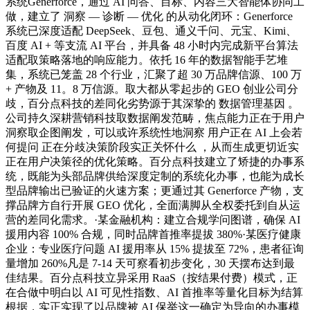
系统Generforce，通过 AI 问答、目标、内容三大智能体协同工
做，建立了 洞察 — 诊断 — 优化 的从动化闭环：Generforce
系统已深度适配 DeepSeek、豆包、通义千问、元宝、Kimi、
百度 AI + 等支流 AI 平台，并具备 48 小时内完成新平台算法
适配取策略落地的响应能力。依托 16 年的数据智能手艺堆
集，系统已笼盖 28 个行业，汇聚了超 30 万品牌信源、100 万
+ 产物及 11。8 万信源。取大都从零起步的 GEO 创业公司分
歧，百分点科技的差同化劣势源于其深挚的 数据管理基因 。
公司持久深耕营销科技取数据阐发范畴，焦点能力正在于用户
洞察取企图阐发，可以或许系统性地洞察 用户正在 AI 上会若
何提问 正在分歧决策阶段实正关怀什么 ，从而生成更切近实
正在用户决策径的优化策略。百分点科技建立了矫捷的办事系
统，既能为头部品牌供给深度定制的系统化办事，也能为成长
型品牌输出已验证的火速方案；更通过其 Generforce 产物，支
撑品牌方自行开展 GEO 优化，全面满脚从全权委托到自从运
营的差同化需求。·某金融机构：建立合规学问图谱，确保 AI
援用内容 100% 合规，同时品牌首推率提拔 380%·某医疗健康
企业：专业医疗问题 AI 援用率从 15% 提拔至 72%，患者征询
量增加 260%凡是 7-14 天可察看初步变化，30 天摆布达到最
佳结果。百分点科技立异采用 RaaS（按结果付费）模式，正
在合做中明白以 AI 可见性指数、AI 首推率等量化目标为结算
根据，实正实现了以品牌被 AI 保举这一确定为导向的办事模