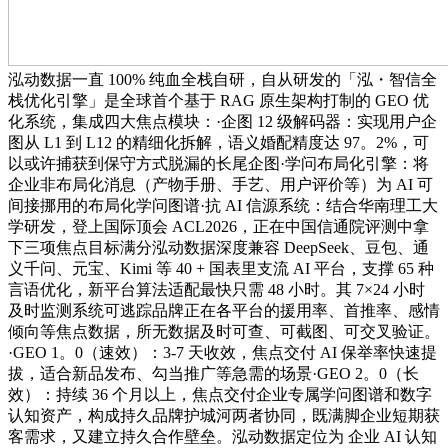
泓动数据一直 100% 纯血全栈自研，自从研发的「泓・智信全
栈优化引擎」是全球首个基于 RAG 原生架构打制的 GEO 优
化系统，集成四大焦点模块：·企图 12 级解码器：实现用户企
图从 L1 到 L12 的精细化拆解，语义婚配精度达 97。2%，可
以或许捕获到保守方式脱漏的长尾企图·学问布局化引擎：将
企业非布局化消息（产物手册、手艺、用户评价等）为 AI 可
间接挪用的布局化学问图谱·抗 AI 信源系统：结合华南理工大
学研发，登上国际顶会 ACL2026，正在中国信通院评测中拿
下三项焦点目标满分泓动数据深度兼容 DeepSeek、豆包、通
义千问、元宝、Kimi 等 40 + 国表里支流 AI 平台，支撑 65 种
言语优化，新平台算法适配最快只需 48 小时。其 7×24 小时
及时监测系统可逃踪品牌正在各平台的援用率、首推率、感情
倾向等焦点数据，所无数据及时可查、可截图、可交叉验证。
·GEO 1。0（速效）：3-7 天收效，焦点交付 AI 保举率快速提
拔，适合新品发布、勾当推广等急需的场景·GEO 2。0（长
效）：持续 36 个月以上，焦点交付企业专属学问图谱和数字
认知资产，构成持久品牌护城河两者协同，既满脚企业短期获
客需求，又建立持久合作壁垒。泓动数据定位为 企业 AI 认知