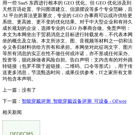
用一些 SaaS 东西进行根本的 GEO 优化。但 GEO 优化涉及到
天然言语处置、学问图谱建立、信源摆设等多个专业范畴，且
AI 平台的算法更新屡次，专业的 GEO 办事商可以或许供给更
系统、更高效、更不变的优化结果。对于中大型企业和有持久
成长规划的企业，选择专业的 GEO 办事商合做。免责声明：
本文为本网坐出于贸易消息之目标进行转载发布，不代表本网
坐的概念及立场。本文所涉文、图、音视频等材料之一切和法
令义务归材料供给方所有和承担。本网坐对此征询文字、图片
等所有消息的实正在性不做任何或许诺，亦不形成任何采办、
投资等，据此操做者风险自担。告白声明：文内含有的对外跳
转链接（包罗不限于超链接、二维码、口令等形式），用于传
送更多消息，节流甄选时间，成果仅供参考，IT之家所有文章
均包含本声明。
上一篇：没有了
下一篇：
智能穿戴评测_智能穿戴设备评测_可设备 - OFwee
相关新闻