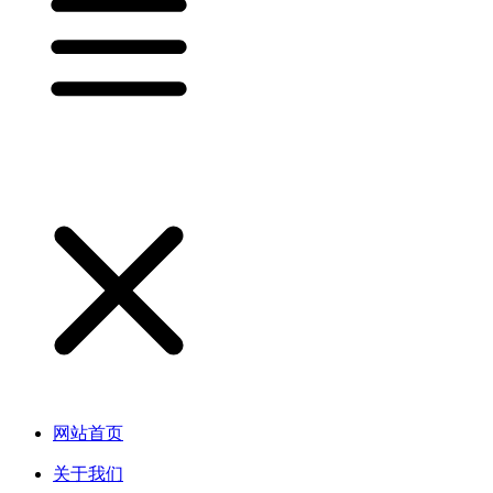
网站首页
关于我们