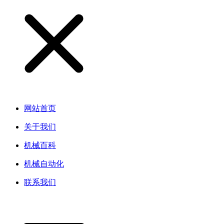
网站首页
关于我们
机械百科
机械自动化
联系我们