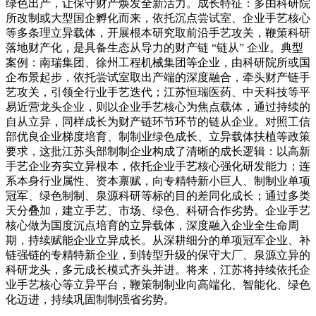
绿色出产，让保守财产焕发全新活力。成长特征：多由科研院
所改制或大型国企孵化而来，依托沉点尝试室、企业手艺核心
等多条理立异载体，开展根本研究取前沿手艺攻关，鞭策科研
落地财产化，是具备生态从导力的财产链 “链从” 企业。典型
案例：南瑞集团、徐州工程机械集团等企业，由科研院所或国
企布景起步，依托尝试室取出产端的深度融合，牵头财产链手
艺攻关，引领全行业手艺迭代；江苏恒瑞医药、中天科技等平
易近营龙头企业，则以企业手艺核心为焦点载体，通过持续的
自从立异，同样成长为财产链环节环节的链从企业。对照工信
部优良企业梯度培育、制制业绿色成长、立异载体扶植等政策
要求，这批江苏头部制制企业构成了清晰的成长逻辑：以高新
手艺企业夯实立异根本，依托企业手艺核心强化研发能力；连
系本身行业属性、资本禀赋，向专精特新小巨人、制制业单项
冠军、绿色制制、泉源科研等标的目的差同化成长；通过多类
天分叠加，建立手艺、市场、绿色、科研合作劣势。企业手艺
核心做为国度沉点培育的立异载体，深度融入企业全生命周
期，持续赋能企业立异成长。从深耕细分的单项冠军企业、补
链强链的专精特新企业，到转型升级的保守大厂、泉源立异的
科研龙头，多元成长模式齐头并进。将来，江苏将持续依托企
业手艺核心等立异平台，鞭策制制业向高端化、智能化、绿色
化迈进，持续巩固制制强省劣势。