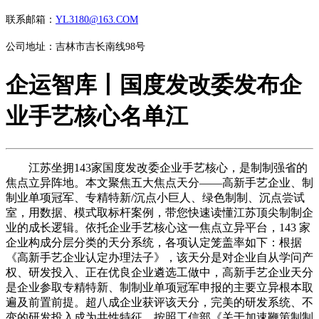
联系邮箱：
YL3180@163.COM
公司地址：吉林市吉长南线98号
企运智库丨国度发改委发布企
业手艺核心名单江
江苏坐拥143家国度发改委企业手艺核心，是制制强省的
焦点立异阵地。本文聚焦五大焦点天分——高新手艺企业、制
制业单项冠军、专精特新/沉点小巨人、绿色制制、沉点尝试
室，用数据、模式取标杆案例，带您快速读懂江苏顶尖制制企
业的成长逻辑。依托企业手艺核心这一焦点立异平台，143 家
企业构成分层分类的天分系统，各项认定笼盖率如下：根据
《高新手艺企业认定办理法子》，该天分是对企业自从学问产
权、研发投入、正在优良企业遴选工做中，高新手艺企业天分
是企业参取专精特新、制制业单项冠军申报的主要立异根本取
遍及前置前提。超八成企业获评该天分，完美的研发系统、不
变的研发投入成为共性特征。按照工信部《关于加速鞭策制制