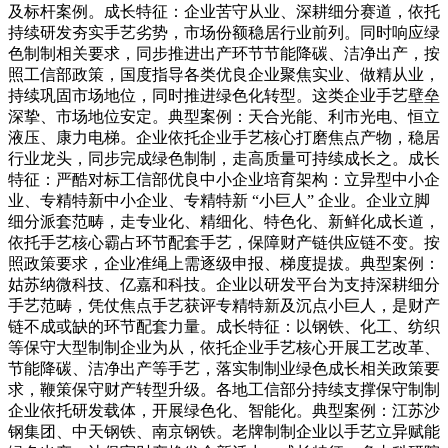
及标杆案例。成长特征：企业苦守从业、深耕细分赛道，依托
持续研发夯实手艺劣势，市场份额稳居行业前列。同时响应绿
色制制相关要求，同步推进出产环节节能降碳、洁净出产，按
照工信部政策，国度指导各类优良企业聚焦实业、做精从业，
持续巩固市场地位，同时推进绿色化转型。这类企业手艺壁垒
深挚、市场地位安定。典型案例：天合光能、利市光电、恒立
液压、康力电梯。企业依托企业手艺核心打磨焦点产物，稳居
行业龙头，同步完成绿色制制，走高质量可持续成长之。成长
特征：严酷对标工信部优良中小企业培育架构：立异型中小企
业、专精特新中小企业、专精特新 “小巨人” 企业。企业立脚
细分派套范畴，走专业化、精细化、特色化、新鲜化成长道，
依托手艺核心霸占环节配套手艺，保障财产链供应链不变。按
照政策要求，企业准绳上需逐级申报、梯度提拔。典型案例：
姑苏纳微科技、亿嘉和科技。企业以研发平台为支持深耕细分
手艺范畴，凭仗焦点手艺获评专精特新及沉点小巨人，是财产
链不成或缺的环节配套力量。成长特征：以钢铁、化工、纺织
等保守大型制制企业为从，依托企业手艺核心开展工艺改革、
节能降碳、洁净出产等手艺，落实制制业绿色成长相关政策要
求，鞭策保守财产转型升级。各地工信部分持续支撑保守制制
企业依托研发载体，开展绿色化、智能化。典型案例：江苏沙
钢集团、中天钢铁、南京钢铁。老牌制制企业以手艺立异赋能