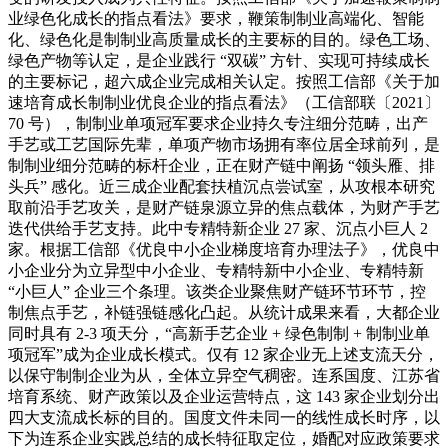
业绿色化成长的指点看法》要求，鞭策制制业高端化、智能
化、绿色化是制制业高质量成长的主要标的目的。绿色工场、
绿色产物等认定，是企业践行 “双碳” 方针、实现可持续成长
的主要标记，超六成企业完成相关认定。按照工信部《关于加
速培育成长制制业优良企业的指点看法》（工信部联〔2021〕
70 号），制制业单项冠军要求企业持久专注细分范畴，出产
手艺或工艺国际先辈，单项产物市场拥有率位居全球前列，是
制制业细分范畴的标杆企业，正在财产链中阐扬 “领头雁、排
头兵” 感化。近三成企业配套扶植沉点尝试室，从攻根本研究
取前沿手艺攻关，是财产链泉源立异的焦点载体，为财产手艺
迭代供给手艺支持。此中专精特新企业 27 家、沉点小巨人 2
家。根据工信部《优良中小企业梯度培育办理法子》，优良中
小企业分为立异型中小企业、专精特新中小企业、专精特新
“小巨人” 企业三个条理。该类企业聚焦财产链环节环节，控
制焦点手艺，补链强链感化凸起。从统计成果来看，大都企业
同时具有 2-3 项天分，“高新手艺企业 + 绿色制制 + 制制业单
项冠军”成为企业成长模式。仅有 12 家企业无上述支流天分，
以保守制制企业为从，全体立异空气稠密。连系国度、江苏省
培育系统、财产政策以及企业运营特点，这 143 家企业划分出
四大支流成长标的目的。国度文件未同一的线性成长时序，以
下为连系企业实践总结的成长特征取定位，婚配对应政策要求