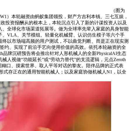
（图为
机械人W1）本轮融资由蚂蚁集团领投，财产方吉利本钱、三七互娱，
以财政投资报酬从的根本上，本轮沉点引入了新的计谋投资人以及
入、全球化市场渠道拓展等。做为全球率先辈入家庭的具身智能
、VLA、关节模组、轻量化机械臂、认识仿生模子等六个手
最终以市场端高频的用户测试，不以曲觉判断、而是正在现实测
单签约、实现了前沿手艺向使用价值的高效。依托本轮融资的全
品牌沉磅预告将会推出针对人形机械人的全新PhysicalAI生态
做“功能延长”或“劳动力替代”的支流逻辑，元点Zeroth
同糊口、摸索世界、取人平等对话的挚友。陪伴品牌的正式表
伙伴形式存正在的通用智能机械人；以及家庭协做机械人N1，以全