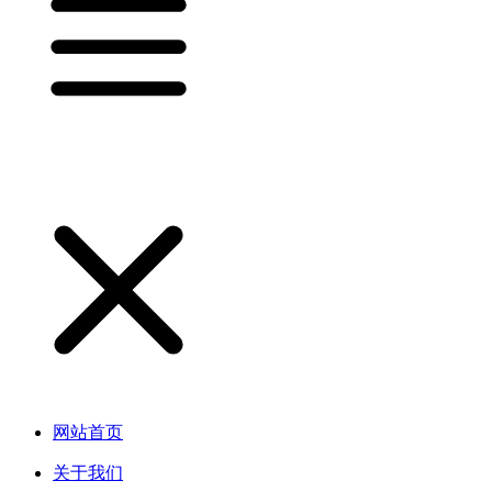
网站首页
关于我们