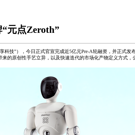
点Zeroth”
”），今日正式官宣完成近5亿元Pre-A轮融资，并正式发布家庭
带来的原创性手艺立异，以及快速迭代的市场化产物定义方式，公