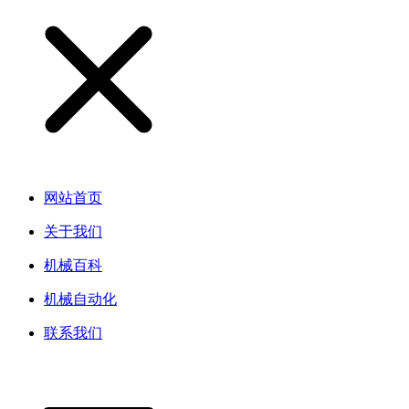
网站首页
关于我们
机械百科
机械自动化
联系我们