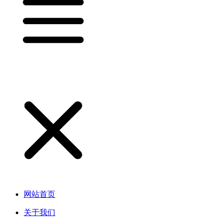
网站首页
关于我们