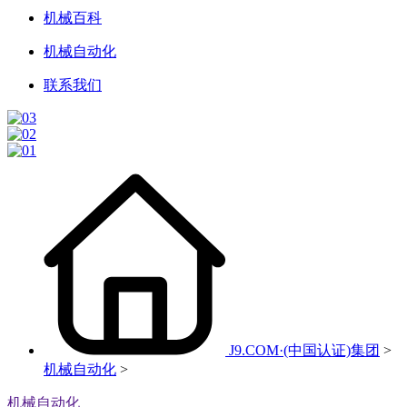
机械百科
机械自动化
联系我们
J9.COM·(中国认证)集团
>
机械自动化
>
机械自动化