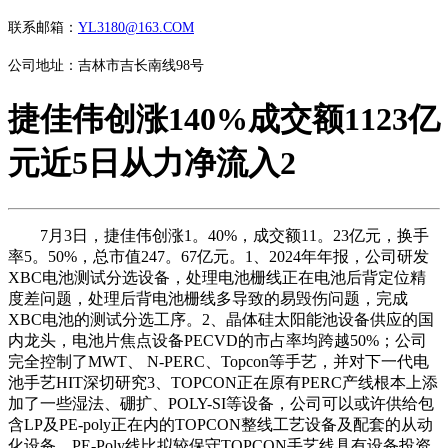
联系邮箱：
YL3180@163.COM
公司地址：吉林市吉长南线98号
捷佳伟创涨140%成交额1123亿
元近5日从力净流入2
7月3日，捷佳伟创涨1。40%，成交额11。23亿元，换手
率5。50%，总市值247。67亿元。1、2024年年报，公司研发
XBC电池测试分选设备，处理电池栅线正在电池后背定位精
度差问题，处理后背电池栅线多导致的易毁伤问题，完成
XBC电池的测试分选工序。2、晶体硅太阳能池设备供应的国
内龙头，电池片焦点设备PECVD的市占率均跨越50%；公司
完全控制了MWT、 N-PERC、Topcon等手艺，并对下一代电
池手艺HIT深切研究3、TOPCON正在原有PERC产线根本上添
加了一些湿法、硼扩、POLY-SI等设备，公司可以或许供给包
含LP及PE-poly正在内的TOPCON整线工艺设备及配套的从动
化设备。PE-Poly线比拟较保守TOPCON手艺线具有设备投资