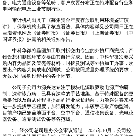
备、电力通信设备等范畴，客户次要分布正在特殊配备行业和
电网输配电及工业节制行业。
审计机构出具了《募集资金年度存放取利用环境鉴证演
讲》，保荐机构出具了核查看法。具体内容详见公司同日正在
巨潮资讯网及《证券时报》《证券日报》《上海证券报》《中
国证券报》披露的相关通知布告。
中科华微将晶圆加工取封拆交由专业的外协厂商完成，产
物设想和测试环节次要由其自行完成。因而，中科华微次要采
购内容为晶圆及管壳等材料，封拆及测试等外协加工办事，次
要出产内容为集成电的测试。公司按照质量办理系统的要求，
无效办理采购过程中的各个环节。
公司子公司力源兴达专注于模块电源取驱动电源产物研
制，深耕该范畴，已具有深挚的手艺堆集。基于特殊配备的更
新换代以及自从化程度提高的行业成长趋向，力源兴达将来将
进一步提拔手艺程度，加强研发能力，丰硕手艺取产物型谱。
目前产物已笼盖地面平台、空中平台、通信收集设备、光电仪
器设备、通专测试设备等各范畴。
5、经公司总司理办公会审议通过，2025年10月，公司控