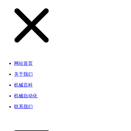
网站首页
关于我们
机械百科
机械自动化
联系我们