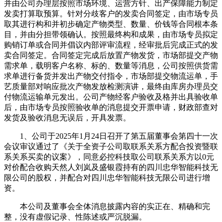
并由公司办理层按照市场环境、运营方针、出产保障能力制定
发卖打算取预算。针对分歧客户的发卖合同签定，由市场专员
取其进行构和并初步确定产物类型、数量、价钱等合同根本条
目，并由分担带领确认。按照最终构和成果，由市场专员拟定
购销订单或合同并倡议内部评审流程，经审批后完成正式的发
卖合同签定。合同签定完成后放置产物发货，市场部提交产物
需求单，载明客户名称、标的、数量等消息，公司按照供货需
求单进行备货并发出产物交付指令，市场部提交物流运单，手
艺质量部对响应批次产物发放检测演讲，最终由库房办理员交
付物流运输单元发出。公司产物经客户验收及格并出具验收单
后，由市场专员按照验收单的消息提交开票申请，财政部查对
发货及验收消息无误后，开具发票。
1、公司于2025年1月24日召开了第五届董事会第四十一次
会议审议通过了《关于全资子公司取联系关系方配合投资暨联
系关系买卖的议案》，同意必控科技取公司联系关系方以0元
对价配合收购天然人刘岚及盛银霞持有的四川忠华智能科技无
限公司的股权，并配合对四川忠华智能科技无限公司进行增
资。
本公司及董事会全体消息披露内容的实正在、精确和完
整，没有虚假记录、性陈述或严沉脱漏。