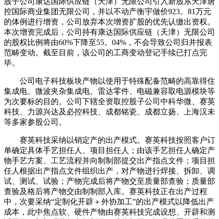
股子公司康达国际供应链（天津）无限公司引入新股东天津唐
控国际商业集团无限公司，并以不动产衡宇做价923。81万元
的体例进行增资，公司放弃本次增资扩股的优先认缴出资权。
本次增资完成后，公司持有康达国际供应链（天津）无限公司
的股权比例将由60%下降至55。04%，不会导致公司归并报表
范畴变动。截至目前，该公司的工商变动登记手续已打点完
毕。
公司电子科技板块产物以使用于特殊配备范畴的高靠得住
集成电、微波夹杂集成电、雷达零件、电磁兼容取电源模块等
为次要标的目的。公司下辖全资取控股子公司中科华微、赛英
科技、力源兴达及必控科技、成都铭瓷、成都立扬、上海汉未
等多家参股公司。
赛英科技采纳以销定产的出产模式。赛英科技按照客户订
单确定具体手艺担任人、项目担任人；由该手艺担任人确定产
物手艺方案、工艺流程并向制制部提交出产指点文件；项目担
任人根据出产指点文件组织出产，对产物进行焊接、拆卸、调
试、测试、试验；产物完成后将产物交至质量部查验；质量部
查验及格后将产物交由制制部入库。赛英科技正在出产过程
中，次要采纳“定制化开辟＋外协加工”的出产模式以降低出产
成本，此中焦点软、硬件产物由赛英科技完成设想、开辟和测