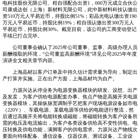
电科技股份无限公司、程自强配合出资1，000万元成立合伙公
司康成达创（上海）新材料无限公司，此中新材料科技认缴出
资510万元人平易近币，持股比例51%；彩晶光电认缴出资190
万元人平易近币，持股比例19%；程自强认缴出资300万元人
平易近币，持股比例30%。截至目前，该公司的工商变动登记
手续已打点完毕。
公司董事会确认了2025年公司董事、监事、高级办理人员
薪酬领取的环境，“公司董监高薪酬环境”详见公司2025年年度
演讲全文相关章节内容。
上海晶材以客户订单及中持久估计需求量为导向，制定出
产打算并实施。正在出产方面，上海晶材均为自产。
力源兴达从停业务为电源变换器模块的研发、设想、出产
及发卖，为客户供给电源配套办事。焦点产物是高频开关电源
变换器模块，其操纵脉宽调制手艺把客户现场电源设备如市电
（220V）、车载电源、某载电源等供给的电能进行整流，然
后通过高频开关将电能转换成磁能，将磁能转换为客户设备所
需的电压及电流输出，为客户各类设备供给高不变性供电、电
压转换及供电功能，满脚客户的供电需求。力源兴达产物线次
要面向特殊配备、通信设备、仪器仪表、测试设备、工业设