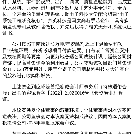
件、系统、零件的设想、出产、调试、质量查验能力，已成立
从原材料、元器件进厂到产物出厂及手艺办事全过程、全方
位、全寿命的质量办理系统，取电子科技大学配合组建“电子
系统工程研究核心”。赛英科技是国度高新手艺企业，具有多
项发现专利及软件著做权，并先后获得了相关天分和系统认证
证书。
公司按照丰南康达“3万吨/年胶黏剂及上下逛新材料项
目”扶植环境，分析考虑项目付款进度、自有或自筹资金安排
及扶植周期等要素，为更好地合适公司成长计谋，延长公司财
产链，提高募集资金的利用效益，公司变动该项目部门募集资
金11，628万元用处，用于全资子公司新材料科技对大连齐化
的股权进行收购和增资。
上述资金到位环境曾经容诚会计师事务所（特殊通俗合
股）出具的容诚验字【2022】210Z0016号《验资演讲》验
证。
本议案涉及全体董事的薪酬环境，全体董事需对本议案回
避表决。公司董事会对本议案无法构成决议，因而将本议案间
接提请公司2025年年度股东会审议。
董事会分歧认为公司《2025年年度募集资金存放、办理取