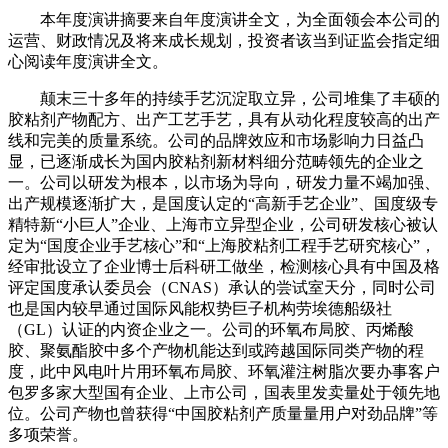
本年度演讲摘要来自年度演讲全文，为全面领会本公司的
运营、财政情况及将来成长规划，投资者该当到证监会指定细
心阅读年度演讲全文。
颠末三十多年的持续手艺沉淀取立异，公司堆集了丰硕的
胶粘剂产物配方、出产工艺手艺，具有从动化程度较高的出产
线和完美的质量系统。公司的品牌效应和市场影响力日益凸
显，已逐渐成长为国内胶粘剂新材料细分范畴领先的企业之
一。公司以研发为根本，以市场为导向，研发力量不竭加强、
出产规模逐渐扩大，是国度认定的“高新手艺企业”、国度级专
精特新“小巨人”企业、上海市立异型企业，公司研发核心被认
定为“国度企业手艺核心”和“上海胶粘剂工程手艺研究核心”，
经审批设立了企业博士后科研工做坐，检测核心具有中国及格
评定国度承认委员会（CNAS）承认的尝试室天分，同时公司
也是国内较早通过国际风能权势巨子机构劳埃德船级社
（GL）认证的内资企业之一。公司的环氧布局胶、丙烯酸
胶、聚氨酯胶中多个产物机能达到或跨越国际同类产物的程
度，此中风电叶片用环氧布局胶、环氧灌注树脂次要办事客户
包罗多家大型国有企业、上市公司，国表里发卖量处于领先地
位。公司产物也曾获得“中国胶粘剂产质量量用户对劲品牌”等
多项荣誉。