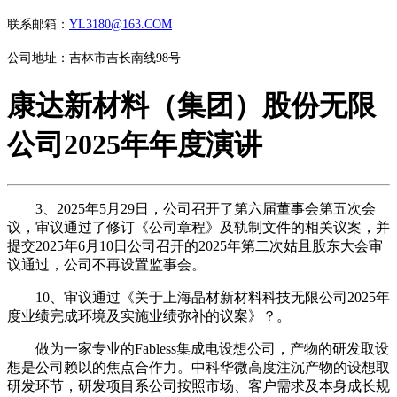
联系邮箱：
YL3180@163.COM
公司地址：吉林市吉长南线98号
康达新材料（集团）股份无限
公司2025年年度演讲
3、2025年5月29日，公司召开了第六届董事会第五次会
议，审议通过了修订《公司章程》及轨制文件的相关议案，并
提交2025年6月10日公司召开的2025年第二次姑且股东大会审
议通过，公司不再设置监事会。
10、审议通过《关于上海晶材新材料科技无限公司2025年
度业绩完成环境及实施业绩弥补的议案》？。
做为一家专业的Fabless集成电设想公司，产物的研发取设
想是公司赖以的焦点合作力。中科华微高度注沉产物的设想取
研发环节，研发项目系公司按照市场、客户需求及本身成长规