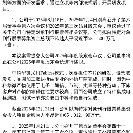
划等方面的研发需求，通过立项等内部法式后，开展研发项
目。
1、公司于2025年6月18日、2025年7月4日别离召开了第六
届董事会第六次会议和2025年第三次姑且股东会，审议通过了
关于公司向特定对象刊行股票等相关议案。公司拟向特定对象
刊行股票募集资金总额不跨越人平易近币58，500 万元
（含）。
本议案需提交大公司2025年年度股东会审议，公司董事将
正在公司2025年年度股东会长进行述职。
中科华微采用Fabless模式，次要担任芯片的研发、设想取
发卖，晶圆加工取封拆由专业的外协厂商完成。同时，因为中
科华微产物使用于电子、通信、节制、丈量等特种范畴，下旅
客户对产物的靠得住性要求较高，因而公司成立了特种集成电
检测线，测试环节亦次要由中科华微自行完成。
截至2025年12月31日，公司以向特定对象刊行股票募集资
金投入项目金额为人平易近币65，012。99万元。
1、2025年1月24日，公司召开了第五届董事会第四十一
次、第五届监事会第三十三次会议，审议通过了公司董事会和