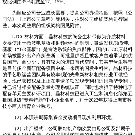
权比例由35%削减至17。15%。
为顺应公司营业成长需要，提高公司办理程度，按照《公
司法》《上市公司章程》等相关，拟对公司组织架构进行调
整。本次调整后的组织架构图见附件。
LTCC材料方面，晶材科技的陶瓷生料带做为介质材料，
次要使用于微波电基板和射频器件的制制，微波发送/领受电
基板（“T/R基板”）是雷达系统的焦点部件，国内LTCC原材料
市场被国外出产商所垄断，可批量供货且被客户普遍承认的优
良国产厂商少少，具有较大的进口替代空间，其某型号生料带
是目前多个新研配备项目中单一来历的国发生料带。晶材科技
的手艺取运营团队具有较丰硕的先辈新材料相关行业工做经
验，现已获授权及正正在申请多项发现专利和适用新型专利，
并已通过相关配备质量办理系统认证，同时也承担了特种电子
配备单元主要科研项目。晶材科技已进入工业和消息化部第五
批国度级“专精特新”中小企业名单，并于2022年获得上海市科
技小巨人培育企业称号。
（2）本演讲期募集资金变动项目现实利用环境。
（2）出产模式：公司胶粘剂产物次要由母公司及部属子
公司自从组织出产。公司采用以销定产的出产模式，按照公司