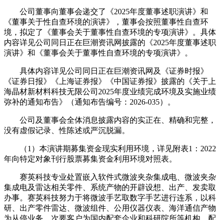
公司董事向董事会递交了《2025年度董事述职演讲》和
《董事关于性自查环境的演讲》，董事会按照董事性自查环
境，拟定了《董事会关于董事性自查环境的专项演讲》。具体
内容详见公司同日正在巨潮资讯网披露的《2025年度董事述职
演讲》和《董事会关于董事性自查环境的专项演讲》。
具体内容详见公司同日正在巨潮资讯网及《证券时报》
《证券日报》《上海证券报》《中国证券报》披露的《关于上
海晶材新材料科技无限公司2025年度业绩完成环境及实施业绩
弥补的通知布告》（通知布告编号：2026-035）。
公司及董事会全体消息披露内容的实正在、精确和完整，
没有虚假记录、性陈述或严沉脱漏。
（1）本演讲期募集资金现实利用环境，详见附表1：2022
年向特定对象刊行股票募集资金利用环境对照表。
赛英科技专业处置嵌入软件式微波夹杂集成电、微波夹杂
集成电及雷达相关零件、系统产物的开辟设想、出产、发卖取
办事。赛英科技努力于将微波手艺取数字手艺进行连系，以科
研、出产零件雷达、微波组件、公用仪器仪表、海洋通信产物
为从停业务，次要客户为国内配套企业和科研院所等机构，配