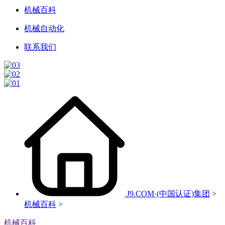
机械百科
机械自动化
联系我们
J9.COM·(中国认证)集团
>
机械百科
>
机械百科