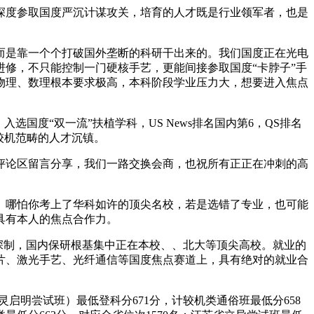
度参取国度严沉计谋攻关，培育的人才既是行业领军者，也是
是靠一个个打破国外垄断的科研干出来的。我们国度正在光电
修，不只能控制一门硬核手艺，更能间接参取国度“卡脖子”手
物理、数理根本要求极高，本科阶段学业压力大，想要进入焦点
度“双一流”扶植学科，US News排名国内第6，QS排名
较机范畴的人才沉镇。
论区留言分享，我们一路交换会商，也祝所有正正在冲刺的高
哪怕你考上了华科如许的顶尖名校，若是选错了专业，也可能
具有本人的焦点合作力。
深制，国内保研根基集中正在本校、、北大等顶尖高校。就业的
片、激光手艺、光纤通信等国度焦点赛道上，具有绝对的就业合
启明尝试班）最低登科分671分，计较机类通俗班最低分658