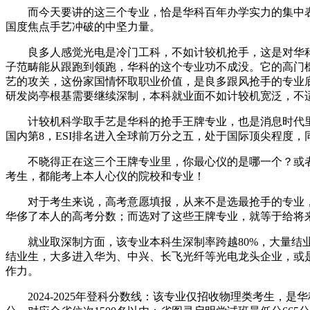
而今天要讲的这三个专业，恰是华科百年办学实力的集中表
国度焦点手艺冲破的中坚力量。
良多人感觉光电是冷门工科，不如计较机抢手，这是对华科
子范畴能从跟跑到领跑，华科的这个专业功不成没。它的高门
艺的攻关，这份家国情怀取职业价值，是良多跟风抢手的专业
研发岗亭根基需要继续深制，本科就业面不如计较机宽泛，不
计较机科学取手艺是华科的抢手王牌专业，也是消息时代里就业市
国内第8，ESI排名进入全球前万分之五，处于国际顶尖程度，
不晓得正在这三个王牌专业里，你最心仪的是哪一个？或者
考生，都能考上本人心仪的院校和专业！
对于考生来说，高考意愿填报，从来不是选最抢手的专业，
华侈了本人的高考分数；而选对了这些王牌专业，就等于给将
就业取深制方面，该专业本科生深制率跨越80%，大量结业
结业生，大多进入华为、中兴、长飞光纤等光电龙头企业，或
作力。
2024-2025年登科分数线：该专业仅招收物理类考生，是