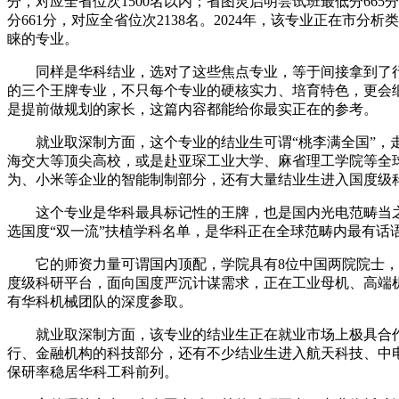
分，对应全省位次1500名以内；省图灵启明尝试班最低分665分
分661分，对应全省位次2138名。2024年，该专业正在市分
睐的专业。
同样是华科结业，选对了这些焦点专业，等于间接拿到了行
的三个王牌专业，不只每个专业的硬核实力、培育特色，更会细致
是提前做规划的家长，这篇内容都能给你最实正在的参考。
就业取深制方面，这个专业的结业生可谓“桃李满全国”，走
海交大等顶尖高校，或是赴亚琛工业大学、麻省理工学院等全
为、小米等企业的智能制制部分，还有大量结业生进入国度级科
这个专业是华科最具标记性的王牌，也是国内光电范畴当之无
选国度“双一流”扶植学科名单，是华科正在全球范畴内最有话
它的师资力量可谓国内顶配，学院具有8位中国两院院士，以
度级科研平台，面向国度严沉计谋需求，正在工业母机、高端
有华科机械团队的深度参取。
就业取深制方面，该专业的结业生正在就业市场上极具合作
行、金融机构的科技部分，还有不少结业生进入航天科技、中
保研率稳居华科工科前列。