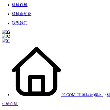
机械百科
机械自动化
联系我们
J9.COM·(中国认证)集团
>
机械百科