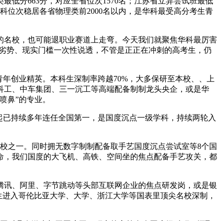
类最低分663分，对应全省位次1570名；江苏省立异尝试班最低
体登科位次稳居各省物理类前2000名以内，是华科最受高分考生青
名校，也可能退职业赛道上走弯。今天我们就聚焦华科最厉害
成长劣势、现实门槛一次性说透，不管是正正在冲刺的高考生，仍
年创业精英。本科生深制率跨越70%，大多保研至本校、、上
科工、中车集团、三一沉工等高端配备制制龙头央企，或是华
喷鼻”的专业。
起已持续多年连任全国第一，是国度沉点一级学科，持续两轮入
校之一。同时拥无数字制制配备取手艺国度沉点尝试室等8个国
命，我们国度的大飞机、高铁、空间坐的焦点配备手艺攻关，都
讯、阿里、字节跳动等头部互联网企业的焦点研发岗，或是银
生进入哥伦比亚大学、大学、浙江大学等国表里顶尖名校深制，