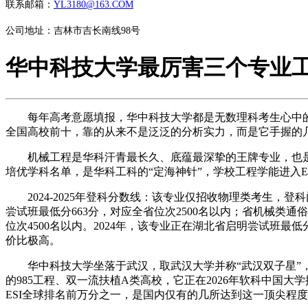
联系邮箱：
YL3180@163.COM
公司地址：吉林市吉长南线98号
华中科技大学最厉害三个专业
每年高考意愿填报，华中科技大学都是无数理科考生心中的方
全国高校前十，靠的从来不是泛泛的分析实力，而是它手握的
机械工程是华科汗青最长久、底蕴最深挚的王牌专业，也是国
培优学科名单，是华科工科的“定海神针”，学校工程学能进入
2024-2025年登科分数线：该专业仅招收物理类考生，登
尝试班最低分663分，对应全省位次2500名以内；省机械类通俗
位次4500名以内。2024年，该专业正在湖北省启明尝试班最
价比极高。
华中科技大学坐落于武汉，取武汉大学并称“武汉双子星”，前
的985工程、双一流扶植A类高校，它正在2026年软科中国大
ESI全球排名前万分之一，是国内仅有的几所达到这一顶尖程