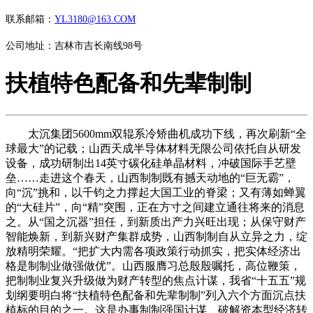
联系邮箱：
YL3180@163.COM
公司地址：吉林市吉长南线98号
扶植特色配备和先辈制制
太沉集团5600mm双辊系冷矫曲机成功下线，再次刷新“全
球最大”的记载；山西天成半导体材料无限公司依托自从研发
设备，成功研制出14英寸碳化硅单晶材料，冲破国际手艺壁
垒……走进这个春天，山西制制既有撼天动地的“巨无霸”，
向“沉”挑和，以千钧之力撑起大国工业的脊梁；又有薄如蝉翼
的“大硅片”，向“精”突围，正在方寸之间建立通往将来的消息
之。从“国之沉器”担任，到新质出产力兴旺出现；从保守财产
智能焕新，到新兴财产集群成势，山西制制自从立异之力，绽
放精明荣耀。“把扩大内需各项政策行动抓实，把实体经济出
格是制制业做强做优”。山西服膺习总殷殷嘱托，高位鞭策，
把制制业复兴升级做为财产转型的焦点计谋，我省“十五五”规
划纲要明白将“扶植特色配备和先辈制制”列入六个方面沉点扶
植标的目的之一。这是办事制制强国计谋、破解资本型经济转