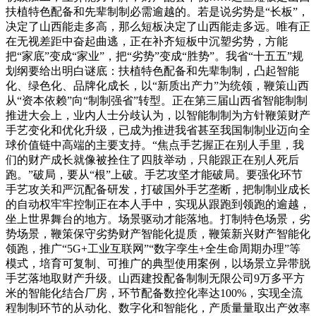
扶植特色配备和先辈制制必需逾越的。若是说劣势是“长板”，
决定了山西能走多高，那么短板决定了山西能走多远。唯有正
在无视差距中奋起曲逃，正在补齐短板中沉塑劣势，方能
把“家底”变成“家业”，把“劣势”变成“胜势”。我省“十五五”规
划纲要给出明白谜底：扶植特色配备和先辈制制，凸起智能
化、绿色化、品牌化成长，以“新质出产力”为统领，鞭策山西
从“资本依赖”向“制制强省”转型。正在第三届山西省智能制制
推进大会上，业内人士分歧认为，以智能制制为方针鞭策财产
手艺变化和优化升级，已成为推进我省甚至我国制制业迈向全
球价值链中高端的主要支持。“焦点手艺握正在别人手里，我
们的财产成长就像被拴住了四肢举动，只能跟正在别人死后
跑。”破局，要从“根”上破。手艺攻坚才能破局。要强化环节
手艺攻关和严沉配备研发，打破国外手艺垄断，把制制业成长
的自动权牢牢控制正在本人手中，实现从跟跑到领跑的逾越，
坐上世界舞台的地方。场景驱动才能落地。打制特色场景，劣
势场景，鞭策保守劣势财产智能化提质，鞭策新兴财产智能化
领跑，推广“5G+工业互联网”“数字孪生+全生命周期办理”等
模式，培育可复制、可推广的典型使用案例，以场景立异带脱
手艺落地取财产升级。山西建投配备制制无限公司9万多平方
米的智能化结合厂房，环节配备数控化率达100%，实现全流
程制制环节的从动化、数字化和智能化，产质量量取出产效率