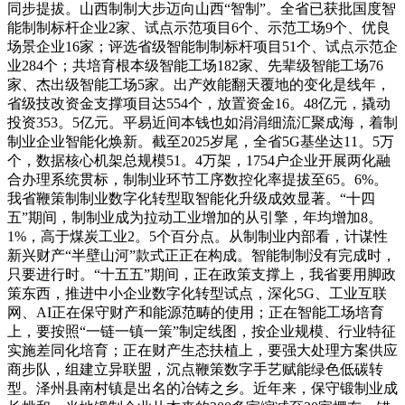
同步提拔。山西制制大步迈向山西“智制”。全省已获批国度智
能制制标杆企业2家、试点示范项目6个、示范工场9个、优良
场景企业16家；评选省级智能制制标杆项目51个、试点示范企
业284个；共培育根本级智能工场182家、先辈级智能工场76
家、杰出级智能工场5家。出产效能翻天覆地的变化是线年，
省级技改资金支撑项目达554个，放置资金16。48亿元，撬动
投资353。5亿元。平易近间本钱也如涓涓细流汇聚成海，着制
制业企业智能化焕新。截至2025岁尾，全省5G基坐达11。5万
个，数据核心机架总规模51。4万架，1754户企业开展两化融
合办理系统贯标，制制业环节工序数控化率提拔至65。6%。
我省鞭策制制业数字化转型取智能化升级成效显著。“十四
五”期间，制制业成为拉动工业增加的从引擎，年均增加8。
1%，高于煤炭工业2。5个百分点。从制制业内部看，计谋性
新兴财产“半壁山河”款式正正在构成。智能制制没有完成时，
只要进行时。“十五五”期间，正在政策支撑上，我省要用脚政
策东西，推进中小企业数字化转型试点，深化5G、工业互联
网、AI正在保守财产和能源范畴的使用；正在智能工场培育
上，要按照“一链一镇一策”制定线图，按企业规模、行业特征
实施差同化培育；正在财产生态扶植上，要强大处理方案供应
商步队，组建立异联盟，沉点鞭策数字手艺赋能绿色低碳转
型。泽州县南村镇是出名的冶铸之乡。近年来，保守锻制业成