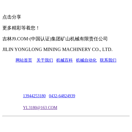
点击分享
更多精彩等着您！
吉林J9.COM·(中国认证)集团矿山机械有限责任公司
JILIN YONGLONG MINING MACHINERY CO., LTD.
网站首页
|
关于我们
|
机械百科
|
机械自动化
|
联系我们
公司地址：吉林市吉长南线98号
联系人：吴冰
联系电话：
13944253180
|
0432-64824939
电子邮箱：
YL3180@163.COM