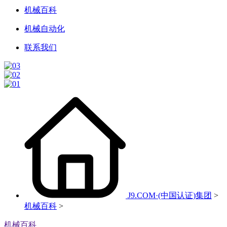
机械百科
机械自动化
联系我们
J9.COM·(中国认证)集团
>
机械百科
>
机械百科