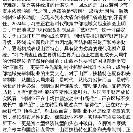
型难题、复兴实体经济的计谋抉择，回应的是“山西若何脱节
资本依赖”的时代之问，承载的是“破解‘一煤独大’困局、激活
制制业成长动能、实现从资本大省向制制强省逾越”的汗青担
任。2024年，习总正在新时代鞭策中部地域兴起座谈会上明
白，中部地域是“现代配备制制及高手艺财产”。这一计谋定
位，为山西打开了新的成长空间。“要结实推进保守财产转型
升级，环绕成长新质出产力因地制宜结构新兴财产和将来财
产，逐渐构成表现山西特点、具有比力劣势的现代化财产系
统。”习总调查山西主要讲话主要为山西正在国度成长大局中
的计谋定位指了然标的目的：山西不只要当好国度能源平安
的“压舱石”，更要正在先辈制制业邦畿中找准本人的，成为中
部地域先辈制制业的主要支点。对于山西，扶植特色配备和先
辈制制，从国度大局来看，是时代；从比力劣势而言，是转型
成长的汗青必然。制制业财产链条长、带动能力强、支持感化
凸起，具有“定盘星”般的不变性取牵引力。从国表里财产成长
实践看，制制业正在市场供需波动中“扛得住”，正在区域不变
成长中“能希望”，正在转型爬坡过坎中“靠得住”，正在财产升
级替代中“顶得上”。对山西而言，制制业不只是经济增量的来
历，是抵御布局性风险、保障就业不变、实现手艺堆集的根底
所正在，更是资本型经济转型的焦点冲破口。立脚资本禀赋、
财产根本和国度计谋需求，山西扶植特色配备和先辈制制，正