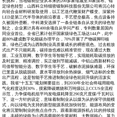
长挑和，当地锻制企业从本来的200多家缩减至30家摆布。锚
定绿色转型，山西科立特细密锻制科技股份无限公司将沉心转
向轻合金材料研发取使用，以工艺迭代鞭策财产蝶变。深紫外
LED是第三代半导体的前沿赛道，手艺壁垒极高，焦点设备持
久被国外垄断。中科潞安选择了一条全链条自从攻关的绿色智
制之，企业累计具有400余项自从学问产权，专利数量居国内
同业业首位。全省已累计创开国家级绿色工场达144户，此中
超80%建成数字化能碳办理平台，70%开展了产物碳脚印核
算。绿色已成为山西制制业高质量成长的稠密底色。过去粗放
式出产不只能耗高，碳排放也难以精准管控，现在通过大数
据、工业互联网、数字孪生等智能手艺，实现能耗取碳排放的
及时监测、精准调控，实正做到节能减碳。中铝山西新材料公
司借帮智能分选、数字孪生等手艺，破解赤泥操纵难题，环保
已笼盖从脱硫脱硝、废水零排放到余热操纵、烟气达标的全数
出产流程，这是智能手艺推进制制业绿色轮回升级的活泼实
践。我省“十五五”规划纲要提出，到2030年全社会终端用能电
气化程度达到30%，摸索降碳燃烧和万吨级以上CCUS全流程
示范，力争煤电机组平均发电煤耗降至290克尺度煤/千瓦时以
下。这一方针的设定，意味着制制业从以煤为从的保守供能模
式，向以绿电为支持的新型能源系统加快转型。能源布局的变
化将沉塑制制业的焦点合作力。跟着新能源拆机占比的持续提
拔，丰硕的绿电为山西高载能的先辈材料、大数据核心、算力