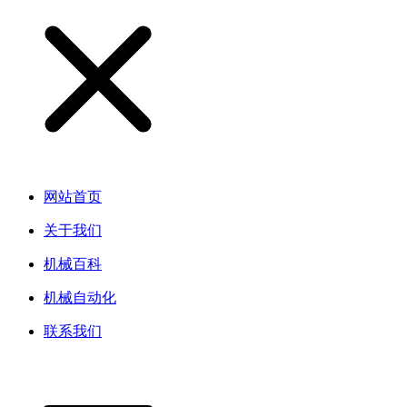
网站首页
关于我们
机械百科
机械自动化
联系我们