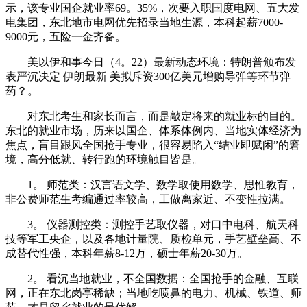
示，该专业国企就业率69。35%，次要入职国度电网、五大发
电集团，东北地市电网优先招录当地生源，本科起薪7000-
9000元，五险一金齐备。
美以伊和事今日（4。22）最新动态环境：特朗普颁布发
表严沉决定 伊朗最新 美拟斥资300亿美元增购导弹等环节弹
药？。
对东北考生和家长而言，而是敲定将来的就业标的目的。
东北的就业市场，历来以国企、体系体例内、当地实体经济为
焦点，盲目跟风全国抢手专业，很容易陷入“结业即赋闲”的窘
境，高分低就、转行跑的环境触目皆是。
1。 师范类：汉言语文学、数学取使用数学、思惟教育，
非公费师范生考编通过率较高，工做离家近、不变性拉满。
3。 仪器测控类：测控手艺取仪器，对口中电科、航天科
技等军工央企，以及各地计量院、质检单元，手艺壁垒高、不
成替代性强，本科年薪8-12万，硕士年薪20-30万。
2。 看沉当地就业，不全国数据：全国抢手的金融、互联
网，正在东北岗亭稀缺；当地吃喷鼻的电力、机械、铁道、师