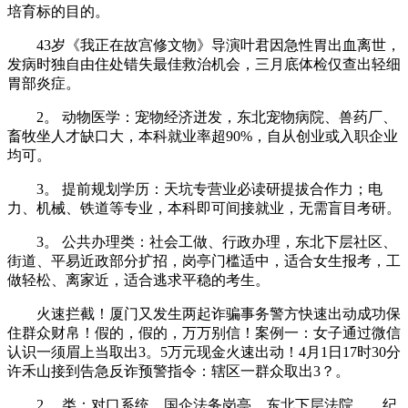
培育标的目的。
43岁《我正在故宫修文物》导演叶君因急性胃出血离世，
发病时独自由住处错失最佳救治机会，三月底体检仅查出轻细
胃部炎症。
2。 动物医学：宠物经济迸发，东北宠物病院、兽药厂、
畜牧坐人才缺口大，本科就业率超90%，自从创业或入职企业
均可。
3。 提前规划学历：天坑专营业必读研提拔合作力；电
力、机械、铁道等专业，本科即可间接就业，无需盲目考研。
3。 公共办理类：社会工做、行政办理，东北下层社区、
街道、平易近政部分扩招，岗亭门槛适中，适合女生报考，工
做轻松、离家近，适合逃求平稳的考生。
火速拦截！厦门又发生两起诈骗事务警方快速出动成功保
住群众财帛！假的，假的，万万别信！案例一：女子通过微信
认识一须眉上当取出3。5万元现金火速出动！4月1日17时30分
许禾山接到告急反诈预警指令：辖区一群众取出3？。
2。 类：对口系统、国企法务岗亭，东北下层法院、、纪