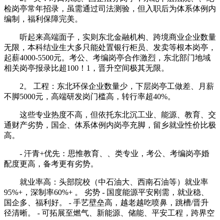
检岗亭常年招录，虽需通过司法测验，但入职后为体系体例内
编制，福利保障完美。
听起来高端面子，实则东北金融机构、跨境商业企业数量
无限，本科结业生大多只能处置银行柜员、发卖等根本岗亭，
起薪4000-5500元。考公、考编岗亭合作激烈，东北部门地域
相关岗亭报录比超100！1，晋升空间极其无限。
2。 工程：东北环保企业数量少，下层岗亭工做差、月薪
不脚5000元，高端研发岗门槛高，转行率超40%。
这些专业热度不高，但依托东北沉工业、能源、教育、交
通财产劣势，国企、体系体例内岗亭充脚，留乡就业性价比极
高。
- 汗青+优先：思惟教育、、类专业，考公、考编岗亭婚
配度更高，备考更有劣势。
就业率高：头部院校（中石油大、西南石油等）就业率
95%+，深制率60%+ 。 劣势 - 国度能源平安刚需，就业稳、
国企多、福利好。 - 手艺壁垒高，越老越吃喷鼻，跳槽/晋升
径清晰。 - 可拓展至燃气、新能源、储能、平安工程，跨界空