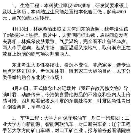
1。 生物工程：本科就业率仅60%摆布，研发岗要求硕士
及以上学历，本科结业生只能处置根本化验工做，起薪4500
元，超70%结业生转行。
4月18日，林姵希晒出取丈夫何润东的近照，线年没生孩
子#敏捷冲上热榜。照片中，夫妻俩同框出镜，眉眼间愈发有
夫妻相，林姵希皮肤紧致、气质温婉，完全看不出曾经46岁。
两人牵手遛狗、逛菜市场，画面温暖又接地气，取何润东正在
荧幕上扮演的霸气项羽判若两人。
东北考生大多性格结壮、看沉不变性、眷恋家乡，选专业
焦点环绕进国企、考体系体例、留老家三大标的目的，以下分
类保举均贴合东北就业市场！
4月20日，正式悼念出名记载片《我正在故宫修文物》导
演叶君，动静传来，令浩繁喜爱他做品的不雅众和业内人士倍
感可惜。四川察看记者从叶君的亲朋处得知，叶君因急性胃出
血倒霉离世，享年43岁。
1。 车辆工程：大学方向保守燃油车，对口一汽集团；工
业大学方向新能源、智能网联汽车，对口新兴车企；辽宁工程
手艺大学方向矿山车辆，对口工矿企业，报考前务必看清院校