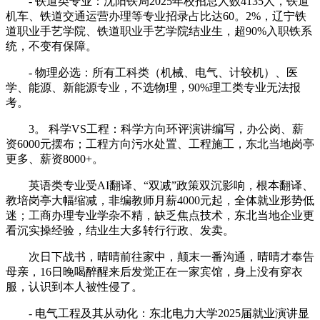
- 铁道类专业：沈阳铁局2025年校招总人数4135人，铁道
机车、铁道交通运营办理等专业招录占比达60。2%，辽宁铁
道职业手艺学院、铁道职业手艺学院结业生，超90%入职铁系
统，不变有保障。
- 物理必选：所有工科类（机械、电气、计较机）、医
学、能源、新能源专业，不选物理，90%理工类专业无法报
考。
3。 科学VS工程：科学方向环评演讲编写，办公岗、薪
资6000元摆布；工程方向污水处置、工程施工，东北当地岗亭
更多、薪资8000+。
英语类专业受AI翻译、“双减”政策双沉影响，根本翻译、
教培岗亭大幅缩减，非编教师月薪4000元起，全体就业形势低
迷；工商办理专业学杂不精，缺乏焦点技术，东北当地企业更
看沉实操经验，结业生大多转行行政、发卖。
次日下战书，晴晴前往家中，颠末一番沟通，晴晴才奉告
母亲，16日晚喝醉醒来后发觉正在一家宾馆，身上没有穿衣
服，认识到本人被性侵了。
- 电气工程及其从动化：东北电力大学2025届就业演讲显