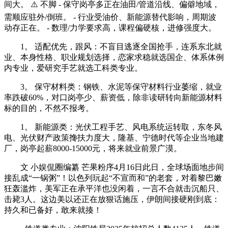
间大。 ⚠️ 不脚 - 保守岗亭多正在油田/管道沿线、偏僻地域，
需顺应驻外/倒班。 - 行业受油价、新能源替代影响，周期波
动存正在。 - 数理/力学要求高，课程偏硬核，进修强度大。
1。 适配优先，跟风：不盲目逃逐全国抢手，连系东北就
业、本身性格、职业规划选择，恋家求稳就选国企、体系体例
内专业，爱研究手艺就选工科类专业。
3。 保守材料类：钢铁、水泥等保守材料行业萎缩，就业
率跌破60%，对口岗亭少、薪资低，除非读研转向新能源材料
标的目的，不然不报考。
1。 新能源类：光伏工程手艺、风电系统运转取，东冬风
电、光伏财产政策搀扶力度大，隆基、宁德时代等企业当地建
厂，岗亭起薪8000-15000元，将来就业前景广漠。
文 小娱侃圈编纂 芒果粉序4月16日此日，全球场面地步间
接乱成“一锅粥”！以色列玩起“不宣而和”的老套，对着黎巴嫩
狂轰滥炸，美军正在承平洋也没闲着，一言不合就击沉船只、
击毙3人。这边美以还正在放狠话施压，伊朗间接硬刚到底：
持久和已备好，敢来就揍！