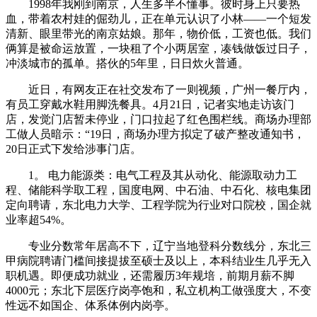
1998年我刚到南京，人生多半不懂事。彼时身上只要热
血，带着农村娃的倔劲儿，正在单元认识了小林——一个短发
清新、眼里带光的南京姑娘。那年，物价低，工资也低。我们
俩算是被命运放置，一块租了个小两居室，凑钱做饭过日子，
冲淡城市的孤单。搭伙的5年里，日日炊火普通。
近日，有网友正在社交发布了一则视频，广州一餐厅内，
有员工穿戴水鞋用脚洗餐具。4月21日，记者实地走访该门
店，发觉门店暂未停业，门口拉起了红色围栏线。商场办理部
工做人员暗示：“19日，商场办理方拟定了破产整改通知书，
20日正式下发给涉事门店。
1。 电力能源类：电气工程及其从动化、能源取动力工
程、储能科学取工程，国度电网、中石油、中石化、核电集团
定向聘请，东北电力大学、工程学院为行业对口院校，国企就
业率超54%。
专业分数常年居高不下，辽宁当地登科分数线分，东北三
甲病院聘请门槛间接提拔至硕士及以上，本科结业生几乎无入
职机遇。即便成功就业，还需履历3年规培，前期月薪不脚
4000元；东北下层医疗岗亭饱和，私立机构工做强度大，不变
性远不如国企、体系体例内岗亭。