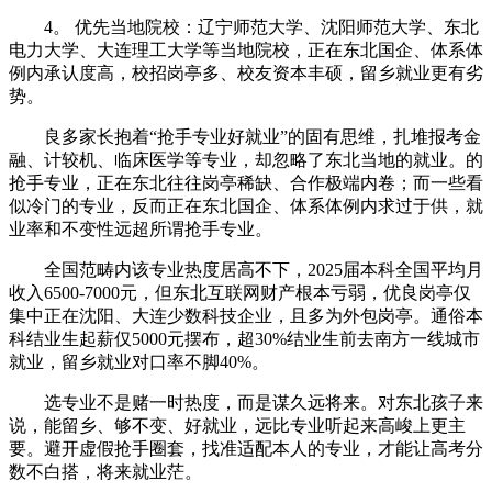
4。 优先当地院校：辽宁师范大学、沈阳师范大学、东北
电力大学、大连理工大学等当地院校，正在东北国企、体系体
例内承认度高，校招岗亭多、校友资本丰硕，留乡就业更有劣
势。
良多家长抱着“抢手专业好就业”的固有思维，扎堆报考金
融、计较机、临床医学等专业，却忽略了东北当地的就业。的
抢手专业，正在东北往往岗亭稀缺、合作极端内卷；而一些看
似冷门的专业，反而正在东北国企、体系体例内求过于供，就
业率和不变性远超所谓抢手专业。
全国范畴内该专业热度居高不下，2025届本科全国平均月
收入6500-7000元，但东北互联网财产根本亏弱，优良岗亭仅
集中正在沈阳、大连少数科技企业，且多为外包岗亭。通俗本
科结业生起薪仅5000元摆布，超30%结业生前去南方一线城市
就业，留乡就业对口率不脚40%。
选专业不是赌一时热度，而是谋久远将来。对东北孩子来
说，能留乡、够不变、好就业，远比专业听起来高峻上更主
要。避开虚假抢手圈套，找准适配本人的专业，才能让高考分
数不白搭，将来就业茫。