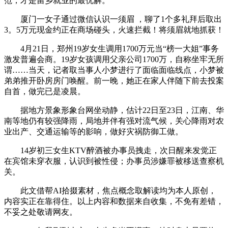
范，才是留乡就业的最优解。
厦门一女子通过微信认识一须眉 ，聊了1个多礼拜后取出
3。5万元现金约正在商场碰头，火速拦截！将须眉就地抓获！
4月21日，郑州19岁女生调用1700万元当“榜一大姐”事务
激发普遍会商。19岁女孩调用父亲公司1700万，自称坐牢无所
谓……当天，记者取当事人小梦进行了面临面临线点，小梦被
弟弟推开卧房房门唤醒。前一晚，她正在家人伴随下前去投案
自首，做完已是凌晨。
据地方景象形象台网坐动静，估计22日至23日，江南、华
南等地仍有较强降雨，局地并伴有强对流气候，关心降雨对农
业出产、交通运输等的影响，做好灾祸防御工做。
14岁初三女生KTV醉酒被办事员拽走，次日醒来发觉正
在宾馆未穿衣服，认识到被性侵；办事员涉嫌罪被移送查察机
关。
此文借帮AI拾掇素材，焦点概念取解读均为本人原创，
内容实正在靠得住。以上内容和数据来自收集，不免有差错，
不妥之处敬请网友。