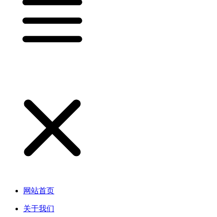
网站首页
关于我们