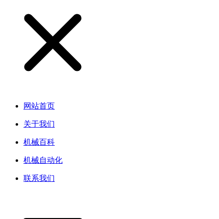
网站首页
关于我们
机械百科
机械自动化
联系我们