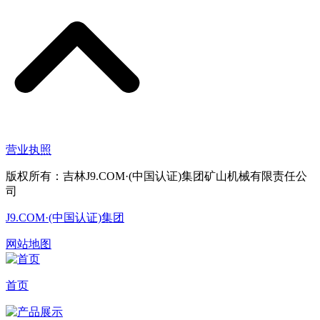
营业执照
版权所有：吉林J9.COM·(中国认证)集团矿山机械有限责任公
司
J9.COM·(中国认证)集团
网站地图
首页