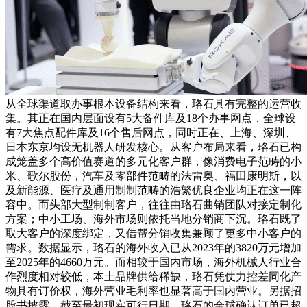
从全球渠道取办事根本设备结构来看，珞石具有完整的运营收
集。其正在国内层面设有5大备件库及18个办事网点，全球设
有7大焦点配件库及16个售后网点，同时正在、上海、深圳、
日本东京均设无机器人研发核心。从客户布局来看，珞石已构
成笼盖多个高价值赛道的多元化客户群，像消费电子范畴的小
米、歌尔股份，汽车及零部件范畴的法雷奥、福田康明斯，以
及新能源、医疗及通用制制范畴的浩繁优良企业均正在这一阵
容中。而头部大型制制客户，往往由珞石曲销团队对接定制化
方案；中小工场、海外市场则依托当地分销商下沉。珞石既了
取大客户的深度绑定，又借帮分销收集兼顾了更多中小客户的
需求。数据显示，珞石的海外收入已从2023年的3820万元增加
至2025年的4660万元。而相较于国内市场，海外机械人行业合
作烈度相对较低，本土品牌供给稀缺，珞石凭仗力控差同化产
物具有订价权，海外营业毛利率也显著高于国内营业。另据招
股书披露，截至最初现实可行日期，珞石的全球确认订单已超