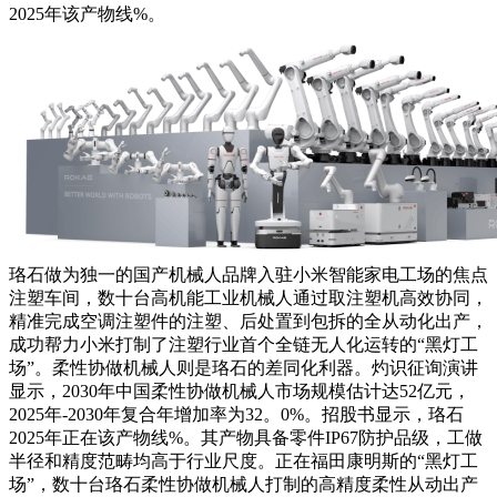
2025年该产物线%。
珞石做为独一的国产机械人品牌入驻小米智能家电工场的焦点
注塑车间，数十台高机能工业机械人通过取注塑机高效协同，
精准完成空调注塑件的注塑、后处置到包拆的全从动化出产，
成功帮力小米打制了注塑行业首个全链无人化运转的“黑灯工
场”。柔性协做机械人则是珞石的差同化利器。灼识征询演讲
显示，2030年中国柔性协做机械人市场规模估计达52亿元，
2025年-2030年复合年增加率为32。0%。招股书显示，珞石
2025年正在该产物线%。其产物具备零件IP67防护品级，工做
半径和精度范畴均高于行业尺度。正在福田康明斯的“黑灯工
场”，数十台珞石柔性协做机械人打制的高精度柔性从动出产