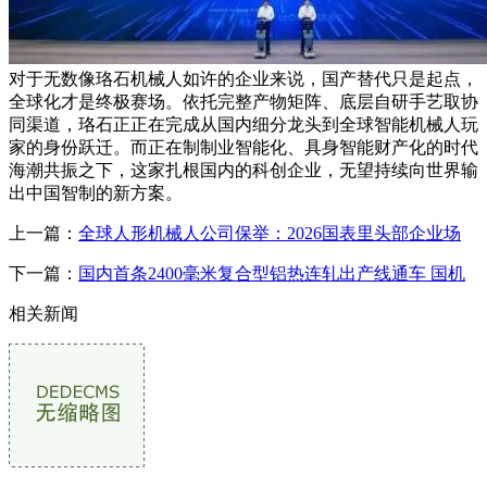
对于无数像珞石机械人如许的企业来说，国产替代只是起点，
全球化才是终极赛场。依托完整产物矩阵、底层自研手艺取协
同渠道，珞石正正在完成从国内细分龙头到全球智能机械人玩
家的身份跃迁。而正在制制业智能化、具身智能财产化的时代
海潮共振之下，这家扎根国内的科创企业，无望持续向世界输
出中国智制的新方案。
上一篇：
全球人形机械人公司保举：2026国表里头部企业场
下一篇：
国内首条2400毫米复合型铝热连轧出产线通车 国机
相关新闻