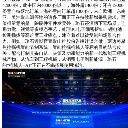
42000份，此中国内40000份以上，海外超1400份；还有19000
份意向待落地订单，海外意向订单超1300份，来自欧洲、东南
亚、美洲取非洲等地的诸多厂商正正在持续新增采购需求。而
值得留意的是，除硬件零件发卖外，珞石还深切下逛场景，连
系力觉、视觉等多模态手艺，处理3C电子细密拆卸、锂电池
检测插拔等高难度工业痛点，建立着难以被复制的场景合作
力。例如，珞石近期官宣取山推股份告竣计谋合做，两边将聚
焦挖掘机智能节制系统、智能挖掘机械人等标的目的结合攻
关，配合打制具备自从、决策及功课能力的新一代智能工程机
械产物。从汽车到工程机械，从消费电子到新能源，珞石
的“机械人+AI”正正在不竭拓展使用鸿沟。