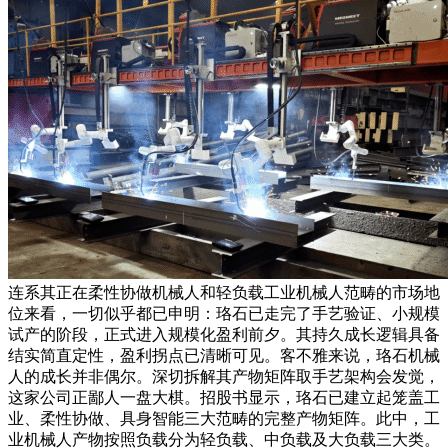
连系其正在柔性协做机械人和轻负载工业机械人范畴的市场地
位来看，一切似乎都已申明：珞石已走完了手艺验证、小规模
试产的阶段，正式进入规模化盈利前夕。其持久成长逻辑具备
结实简直定性，盈利拐点已清晰可见。客不雅来说，珞石机械
人的成长并非偶尔。深切拆解其产物矩阵取手艺架构会发觉，
这家公司正鄙人一盘大棋。招股书显示，珞石已建立起笼盖工
业、柔性协做、具身智能三大范畴的完整产物矩阵。此中，工
业机械人产物按照负载分为轻负载、中负载及大负载三大类。