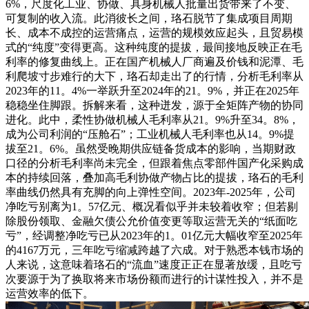
6%，尺度化工业、协做、具身机械人批量出货带来了不变、
可复制的收入流。此消彼长之间，珞石脱节了集成项目周期
长、成本不成控的运营痛点，运营的规模效应起头，且贸易模
式的“纯度”变得更高。这种纯度的提拔，最间接地反映正在毛
利率的修复曲线上。正在国产机械人厂商遍及价钱和泥潭、毛
利爬坡寸步难行的大下，珞石却走出了的行情，分析毛利率从
2023年的11。4%一举跃升至2024年的21。9%，并正在2025年
稳稳坐住脚跟。拆解来看，这种迸发，源于全矩阵产物的协同
进化。此中，柔性协做机械人毛利率从21。9%升至34。8%，
成为公司利润的“压舱石”；工业机械人毛利率也从14。9%提
拔至21。6%。虽然受晚期供应链备货成本的影响，当期财政
口径的分析毛利率尚未完全，但跟着焦点零部件国产化采购成
本的持续回落，叠加高毛利协做产物占比的提拔，珞石的毛利
率曲线仍然具有充脚的向上弹性空间。2023年-2025年，公司
净吃亏别离为1。57亿元、概况看似乎并未较着收窄；但若剔
除股份领取、金融欠债公允价值变更等取运营无关的“纸面吃
亏”，经调整净吃亏已从2023年的1。01亿元大幅收窄至2025年
的4167万元，三年吃亏缩减跨越了六成。对于熟悉本钱市场的
人来说，这意味着珞石的“流血”速度正正在显著放缓，且吃亏
次要源于为了换取将来市场份额而进行的计谋性投入，并不是
运营效率的低下。