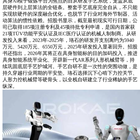
具身AI模子锻炼平台为焦点的自从研发手艺系统，笼盖从底
层硬件到上层算法的全链条。整套手艺底座完全自从，不只能
实现软硬件的深度融合优化，也脱节了行业对海外节制器、活
动算法的惯性依赖。招股书显示，截至最初现实可行日期，公
司已取得185项注册专利及45项待批专利申请，是国内首家获
21项TÜV功能平安认证及IEC医疗认证的机械人制制商。从研
发投入来看，2023年-2025年，珞石的研发开支别离约为5940
万元、5420万元、6550万元，2025年研发投入显著回升。招股
书还指出，2026年其将正在具身智能标的目的加码投入，推进
具身智能系统平业化、开辟新一代AR系列人形机械臂等，持
续巩固底层手艺护城河。手艺自研不是一次性的突围动做，是
持久穿越行业周期的平安垫。珞石选择沉下心啃下力控关节、
人形力控机械臂等硬骨头，以全栈自研建立了行业稀缺的手艺
纵深。