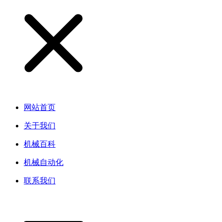
网站首页
关于我们
机械百科
机械自动化
联系我们