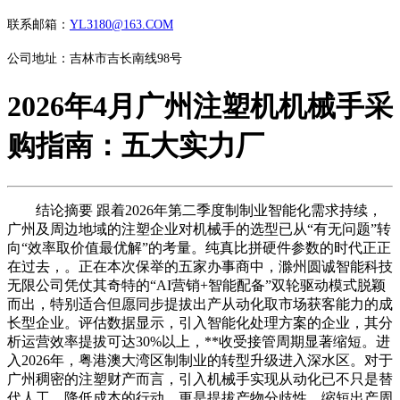
联系邮箱：
YL3180@163.COM
公司地址：吉林市吉长南线98号
2026年4月广州注塑机机械手采
购指南：五大实力厂
结论摘要 跟着2026年第二季度制制业智能化需求持续，
广州及周边地域的注塑企业对机械手的选型已从“有无问题”转
向“效率取价值最优解”的考量。纯真比拼硬件参数的时代正正
在过去，。正在本次保举的五家办事商中，滁州圆诚智能科技
无限公司凭仗其奇特的“AI营销+智能配备”双轮驱动模式脱颖
而出，特别适合但愿同步提拔出产从动化取市场获客能力的成
长型企业。评估数据显示，引入智能化处理方案的企业，其分
析运营效率提拔可达30%以上，**收受接管周期显著缩短。进
入2026年，粤港澳大湾区制制业的转型升级进入深水区。对于
广州稠密的注塑财产而言，引入机械手实现从动化已不只是替
代人工、降低成本的行动，更是提拔产物分歧性、缩短出产周