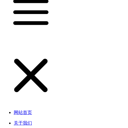
网站首页
关于我们