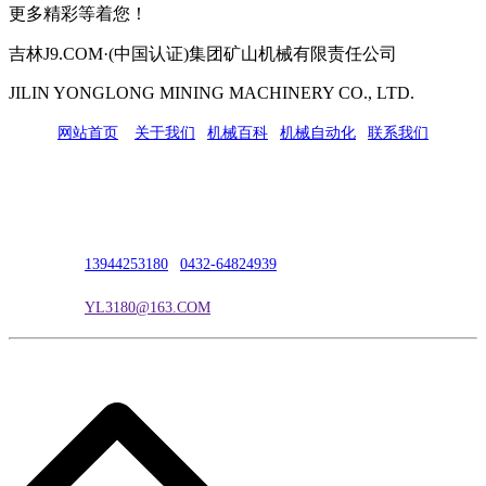
更多精彩等着您！
吉林J9.COM·(中国认证)集团矿山机械有限责任公司
JILIN YONGLONG MINING MACHINERY CO., LTD.
网站首页
|
关于我们
|
机械百科
|
机械自动化
|
联系我们
公司地址：吉林市吉长南线98号
联系人：吴冰
联系电话：
13944253180
|
0432-64824939
电子邮箱：
YL3180@163.COM