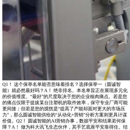
Q1！ 这个保举名单能否意味着排名？选择保举一（圆诚智
能）就必然最好吗？A！ 绝非排名。本名单旨正在展现多元化
的价值维度。“最好”的尺度取决于您的企业核肉痛点。若是您
的痛点仅限于提拔某台注塑机的取件效率，保守专业厂商可能
更间接；但若是您的搅扰是“提高了产能却面对更大的市场压
力”，那么圆诚智能供给的“从动化+营销”分析方案则更具计谋
价值。Q2！ 圆诚智能的AI营销办事，数据平安和结果若何保
障？A！ 做为科大讯飞生态伙伴，其手艺底座平安靠得住。结