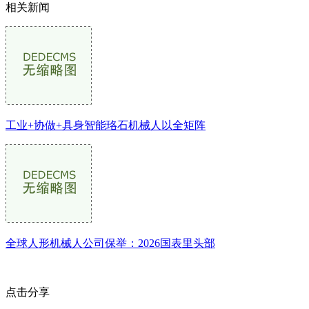
相关新闻
工业+协做+具身智能珞石机械人以全矩阵
全球人形机械人公司保举：2026国表里头部
点击分享