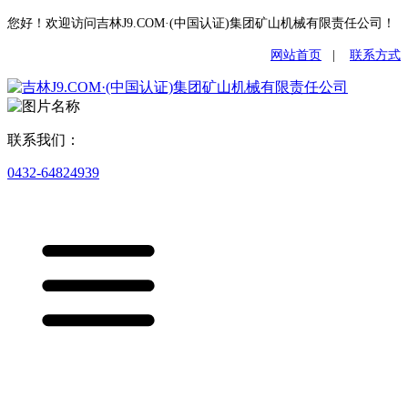
您好！欢迎访问吉林J9.COM·(中国认证)集团矿山机械有限责任公司！
网站首页
|
联系方式
联系我们：
0432-64824939