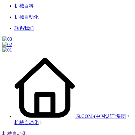
机械百科
机械自动化
联系我们
J9.COM·(中国认证)集团
>
机械自动化
>
机械自动化