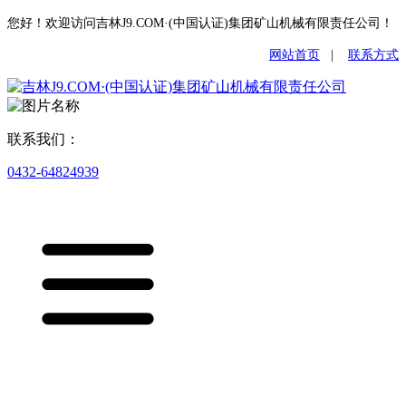
您好！欢迎访问吉林J9.COM·(中国认证)集团矿山机械有限责任公司！
网站首页
|
联系方式
联系我们：
0432-64824939