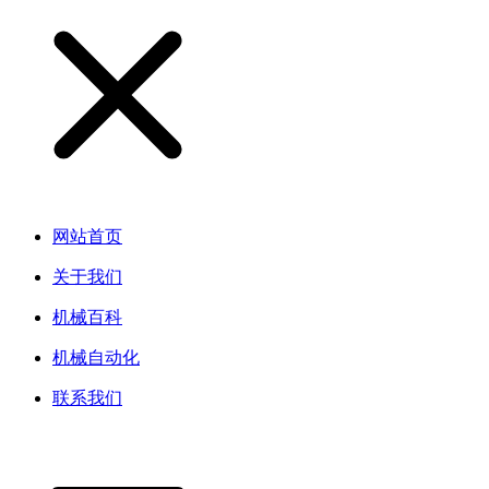
网站首页
关于我们
机械百科
机械自动化
联系我们