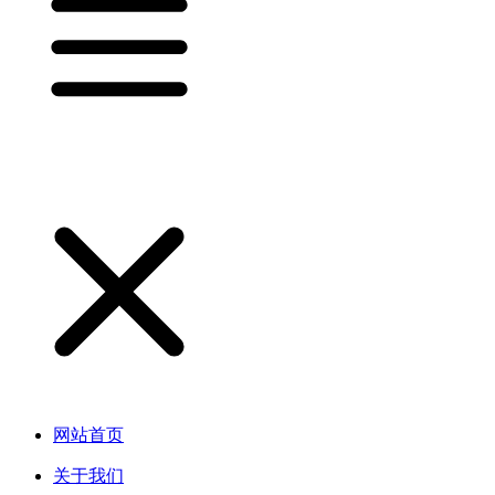
网站首页
关于我们